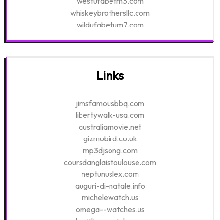
westufabetm3.com
whiskeybrothersllc.com
wildufabetum7.com
Links
jimsfamousbbq.com
libertywalk-usa.com
australiamovie.net
gizmobird.co.uk
mp3djsong.com
coursdanglaistoulouse.com
neptunuslex.com
auguri-di-natale.info
michelewatch.us
omega--watches.us