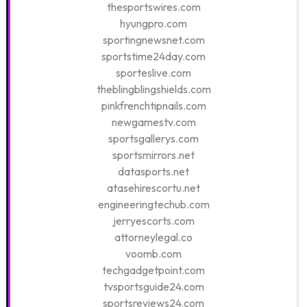
thesportswires.com
hyungpro.com
sportingnewsnet.com
sportstime24day.com
sporteslive.com
theblingblingshields.com
pinkfrenchtipnails.com
newgamestv.com
sportsgallerys.com
sportsmirrors.net
datasports.net
atasehirescortu.net
engineeringtechub.com
jerryescorts.com
attorneylegal.co
voomb.com
techgadgetpoint.com
tvsportsguide24.com
sportsreviews24.com