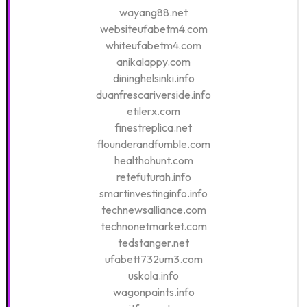
wayang88.net
websiteufabetm4.com
whiteufabetm4.com
anikalappy.com
dininghelsinki.info
duanfrescariverside.info
etilerx.com
finestreplica.net
flounderandfumble.com
healthohunt.com
retefuturah.info
smartinvestinginfo.info
technewsalliance.com
technonetmarket.com
tedstanger.net
ufabett732um3.com
uskola.info
wagonpaints.info