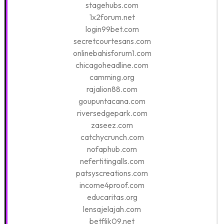
stagehubs.com
1x2forum.net
login99bet.com
secretcourtesans.com
onlinebahisforum1.com
chicagoheadline.com
camming.org
rajalion88.com
goupuntacana.com
riversedgepark.com
zaseez.com
catchycrunch.com
nofaphub.com
nefertitingalls.com
patsyscreations.com
income4proof.com
educaritas.org
lensajelajah.com
betflik09.net