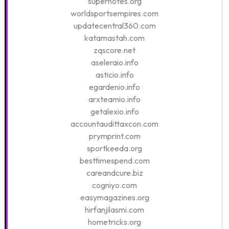
supernotes.org
worldsportsempires.com
updatecentral360.com
katamastah.com
zqscore.net
aseleraio.info
asticio.info
egardenio.info
arxteamio.info
getalexio.info
accountaudittaxcon.com
prymprint.com
sportkeeda.org
besttimespend.com
careandcure.biz
cogniyo.com
easymagazines.org
hirfanjilasmi.com
hometricks.org