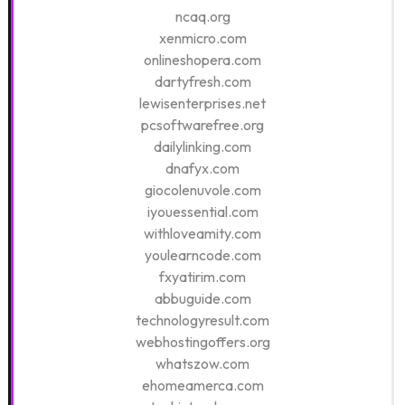
ncaq.org
xenmicro.com
onlineshopera.com
dartyfresh.com
lewisenterprises.net
pcsoftwarefree.org
dailylinking.com
dnafyx.com
giocolenuvole.com
iyouessential.com
withloveamity.com
youlearncode.com
fxyatirim.com
abbuguide.com
technologyresult.com
webhostingoffers.org
whatszow.com
ehomeamerca.com