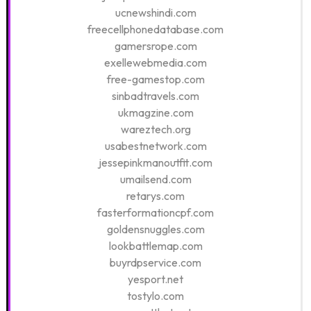
ucnewshindi.com
freecellphonedatabase.com
gamersrope.com
exellewebmedia.com
free-gamestop.com
sinbadtravels.com
ukmagzine.com
wareztech.org
usabestnetwork.com
jessepinkmanoutfit.com
umailsend.com
retarys.com
fasterformationcpf.com
goldensnuggles.com
lookbattlemap.com
buyrdpservice.com
yesport.net
tostylo.com