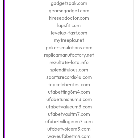
gadgetspak.com
gearsngadget.com
hireseodoctor.com
lapsfit.com
levelup-fast.com
mytreepla.net
pokersimulations.com
replicamanufactory.net
rezultate-loto.info
splendifulous.com
sportsrecords4u.com
topceleberites.com
ufabetting8m4.com
ufabetunionum3.com
ufabetvalueum3.com
ufabetvaultm7.com
ufabetvillageum7.com
ufabetvoicem3.com
waveufabetm4.com