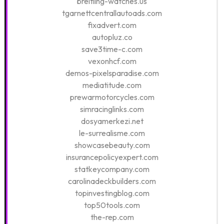
breitling-watches.us
tgarnettcentrallautoads.com
fixadvert.com
autopluz.co
save3time-c.com
vexonhcf.com
demos-pixelsparadise.com
mediatitude.com
prewarmotorcycles.com
simracinglinks.com
dosyamerkezi.net
le-surrealisme.com
showcasebeauty.com
insurancepolicyexpert.com
statkeycompany.com
carolinadeckbuilders.com
topinvestingblog.com
top50tools.com
the-rep.com