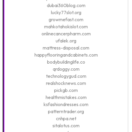
dubai360blog.com
lucky77slot.org
growmefast.com
mahkotahokislot.com
onlinecancerpharm.com
ufalek.org
mattress-disposal.com
happyflooringandcabinets.com
bodybuildinglife.co
qrdoggy.com
technologygud.com
realshocknews.com
pickgb.com
healthmistakes.com
ksfashiondresses.com
patterntrader.org
cnhpa.net
sitalotus.com