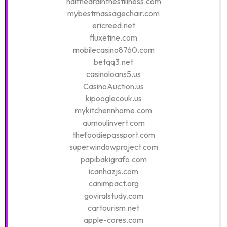
halfheardinthestillness.com
mybestmassagechair.com
ericreed.net
fluxetine.com
mobilecasino8760.com
betqq3.net
casinoloans5.us
CasinoAuction.us
kipooglecouk.us
mykitchennhome.com
aumoulinvert.com
thefoodiepassport.com
superwindowproject.com
papibakigrafo.com
icanhazjs.com
canimpact.org
goviralstudy.com
cartourism.net
apple-cores.com