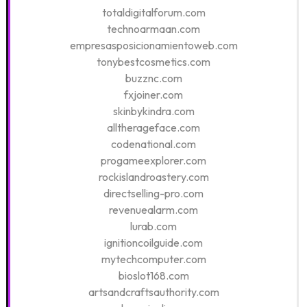
totaldigitalforum.com
technoarmaan.com
empresasposicionamientoweb.com
tonybestcosmetics.com
buzznc.com
fxjoiner.com
skinbykindra.com
alltherageface.com
codenational.com
progameexplorer.com
rockislandroastery.com
directselling-pro.com
revenuealarm.com
lurab.com
ignitioncoilguide.com
mytechcomputer.com
bioslot168.com
artsandcraftsauthority.com