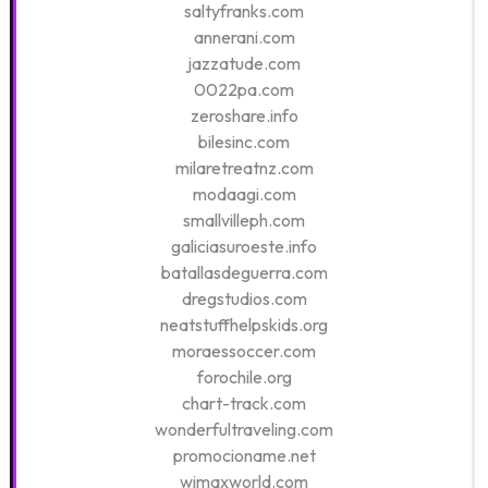
saltyfranks.com
annerani.com
jazzatude.com
0022pa.com
zeroshare.info
bilesinc.com
milaretreatnz.com
modaagi.com
smallvilleph.com
galiciasuroeste.info
batallasdeguerra.com
dregstudios.com
neatstuffhelpskids.org
moraessoccer.com
forochile.org
chart-track.com
wonderfultraveling.com
promocioname.net
wimaxworld.com