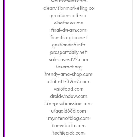
waitfornext.com
clearvisionmarketing.co
quantum-code.co
whatnews.me
final-dream.com
finest-replica.net
gestioneinh.info
prosportdaily.net
salesinvest22.com
teseract.org
trendy-ama-shop.com
ufabett732m7.com
visiofood.com
droidwindow.com
freeprsubmission.com
ufagold666.com
myinteriorblog.com
bnewsindia.com
techiepick.com