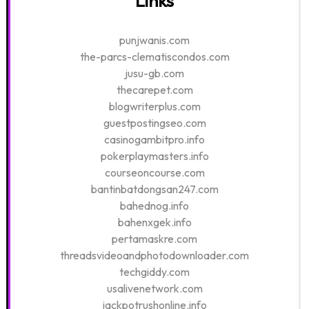
Links
punjwanis.com
the-parcs-clematiscondos.com
jusu-gb.com
thecarepet.com
blogwriterplus.com
guestpostingseo.com
casinogambitpro.info
pokerplaymasters.info
courseoncourse.com
bantinbatdongsan247.com
bahednog.info
bahenxgek.info
pertamaskre.com
threadsvideoandphotodownloader.com
techgiddy.com
usalivenetwork.com
jackpotrushonline.info