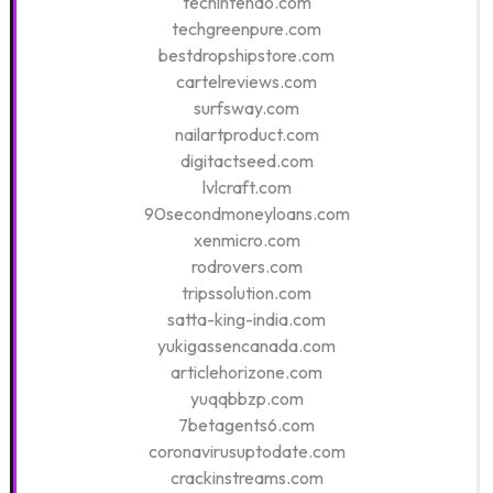
techintendo.com
techgreenpure.com
bestdropshipstore.com
cartelreviews.com
surfsway.com
nailartproduct.com
digitactseed.com
lvlcraft.com
90secondmoneyloans.com
xenmicro.com
rodrovers.com
tripssolution.com
satta-king-india.com
yukigassencanada.com
articlehorizone.com
yuqqbbzp.com
7betagents6.com
coronavirusuptodate.com
crackinstreams.com