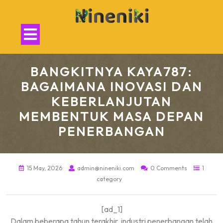
Skip
to
content
Open
Button
BANGKITNYA KAYA787:
BAGAIMANA INOVASI DAN
KEBERLANJUTAN
MEMBENTUK MASA DEPAN
PENERBANGAN
15 May, 2026
admin@nineniki.com
0 Comments
1
category
[ad_1]
Dalam beberapa tahun terakhir, industri penerbangan telah