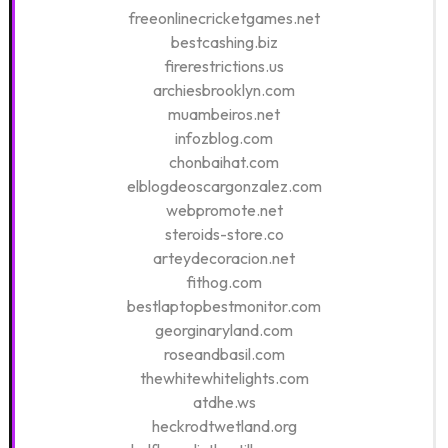
freeonlinecricketgames.net
bestcashing.biz
firerestrictions.us
archiesbrooklyn.com
muambeiros.net
infozblog.com
chonbaihat.com
elblogdeoscargonzalez.com
webpromote.net
steroids-store.co
arteydecoracion.net
fithog.com
bestlaptopbestmonitor.com
georginaryland.com
roseandbasil.com
thewhitewhitelights.com
atdhe.ws
heckrodtwetland.org