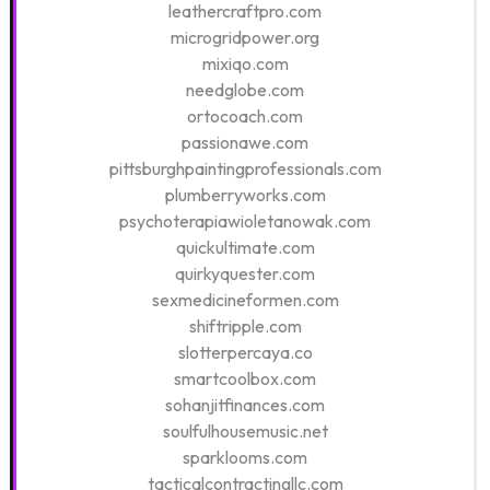
leathercraftpro.com
microgridpower.org
mixiqo.com
needglobe.com
ortocoach.com
passionawe.com
pittsburghpaintingprofessionals.com
plumberryworks.com
psychoterapiawioletanowak.com
quickultimate.com
quirkyquester.com
sexmedicineformen.com
shiftripple.com
slotterpercaya.co
smartcoolbox.com
sohanjitfinances.com
soulfulhousemusic.net
sparklooms.com
tacticalcontractingllc.com