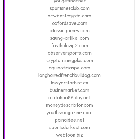
yougetthat.net
sportsnetclub.com
newbestcrypto.com
oxfordsave.com
iclassicgames.com
saung-artikel.com
fasthokivip2.com
observersports.com
cryptominingplus.com
aquinoticiaspe.com
longhairedfrenchbulldog.com
lawyersforhire.co
businemarket.com
matahari88play.net
moneydescriptor.com
youthsmagazine.com
painaidee.net
sportsdarkest.com
webtoon.biz