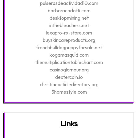
pulserasdeactividad10.com
barbaracarlotti.com
desktopmining.net
inthebleachers.net
lexapro-rx-store.com
buyskincareproducts.org
frenchbulldogpuppyforsale.net
kogamasquid.com
themultiplicationtablechart.com
casinoglamour.org
dextercoin.io
christianarticledirectory.org
5homestyle.com
Links