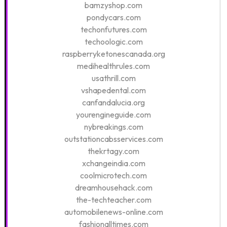
bamzyshop.com
pondycars.com
techonfutures.com
techoologic.com
raspberryketonescanada.org
medihealthrules.com
usathrill.com
vshapedental.com
canfandalucia.org
yourengineguide.com
nybreakings.com
outstationcabsservices.com
thekrtagy.com
xchangeindia.com
coolmicrotech.com
dreamhousehack.com
the-techteacher.com
automobilenews-online.com
fashionalltimes.com