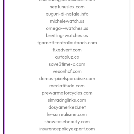
neptunuslex.com
auguri-di-natale.info
michelewatch.us
omega--watches.us
breitling-watches.us
tgarnettcentrallautoads.com
fixadvert.com
autopluz.co
save3time-c.com
vexonhcf.com
demos-pixelsparadise.com
mediatitude.com
prewarmotorcycles.com
simracinglinks.com
dosyamerkezi.net
le-surrealisme.com
showcasebeauty.com
insurancepolicyexpert.com