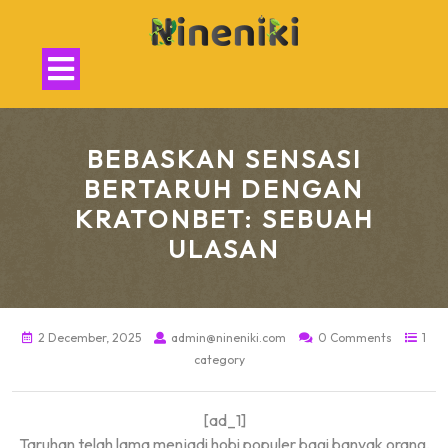
Skip
to
content
Open
Button
BEBASKAN SENSASI
BERTARUH DENGAN
KRATONBET: SEBUAH
ULASAN
2 December, 2025
admin@nineniki.com
0 Comments
1
category
[ad_1]
Taruhan telah lama menjadi hobi populer bagi banyak orang,