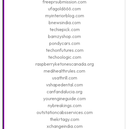
freeprsubmission.com
ufagold666.com
myinteriorblog.com
bnewsindia.com
techiepick.com
bamzyshop.com
pondycars.com
techonfutures.com
techoologic.com
raspberryketonescanada.org
medihealthrules.com
usathrill.com
vshapedental.com
canfandalucia.org
yourengineguide.com
nybreakings.com
outstationcabsservices.com
thekrtagy.com
xchangeindia.com