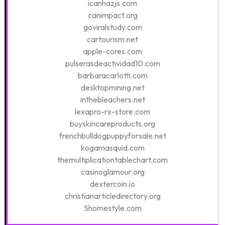
icanhazjs.com
canimpact.org
goviralstudy.com
cartourism.net
apple-cores.com
pulserasdeactividad10.com
barbaracarlotti.com
desktopmining.net
inthebleachers.net
lexapro-rx-store.com
buyskincareproducts.org
frenchbulldogpuppyforsale.net
kogamasquid.com
themultiplicationtablechart.com
casinoglamour.org
dextercoin.io
christianarticledirectory.org
5homestyle.com