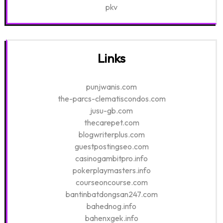
pkv
Links
punjwanis.com
the-parcs-clematiscondos.com
jusu-gb.com
thecarepet.com
blogwriterplus.com
guestpostingseo.com
casinogambitpro.info
pokerplaymasters.info
courseoncourse.com
bantinbatdongsan247.com
bahednog.info
bahenxgek.info