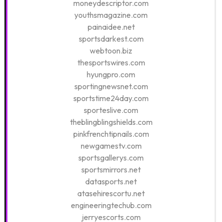
moneydescriptor.com
youthsmagazine.com
painaidee.net
sportsdarkest.com
webtoon.biz
thesportswires.com
hyungpro.com
sportingnewsnet.com
sportstime24day.com
sporteslive.com
theblingblingshields.com
pinkfrenchtipnails.com
newgamestv.com
sportsgallerys.com
sportsmirrors.net
datasports.net
atasehirescortu.net
engineeringtechub.com
jerryescorts.com