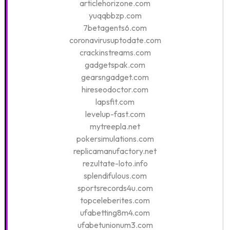
articlehorizone.com
yuqqbbzp.com
7betagents6.com
coronavirusuptodate.com
crackinstreams.com
gadgetspak.com
gearsngadget.com
hireseodoctor.com
lapsfit.com
levelup-fast.com
mytreepla.net
pokersimulations.com
replicamanufactory.net
rezultate-loto.info
splendifulous.com
sportsrecords4u.com
topceleberites.com
ufabetting8m4.com
ufabetunionum3.com