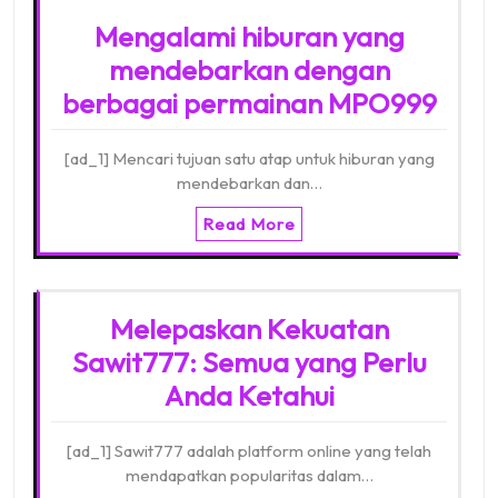
Mengalami hiburan yang
mendebarkan dengan
berbagai permainan MPO999
[ad_1] Mencari tujuan satu atap untuk hiburan yang
mendebarkan dan…
Read More
Melepaskan Kekuatan
Sawit777: Semua yang Perlu
Anda Ketahui
[ad_1] Sawit777 adalah platform online yang telah
mendapatkan popularitas dalam…