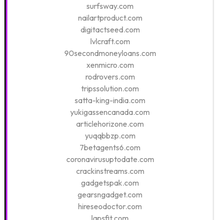
surfsway.com
nailartproduct.com
digitactseed.com
lvlcraft.com
90secondmoneyloans.com
xenmicro.com
rodrovers.com
tripssolution.com
satta-king-india.com
yukigassencanada.com
articlehorizone.com
yuqqbbzp.com
7betagents6.com
coronavirusuptodate.com
crackinstreams.com
gadgetspak.com
gearsngadget.com
hireseodoctor.com
lapsfit.com