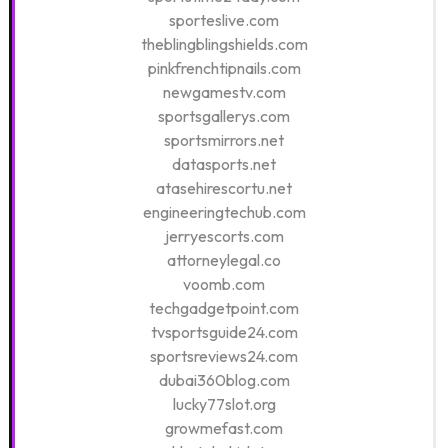
sporteslive.com
theblingblingshields.com
pinkfrenchtipnails.com
newgamestv.com
sportsgallerys.com
sportsmirrors.net
datasports.net
atasehirescortu.net
engineeringtechub.com
jerryescorts.com
attorneylegal.co
voomb.com
techgadgetpoint.com
tvsportsguide24.com
sportsreviews24.com
dubai360blog.com
lucky77slot.org
growmefast.com