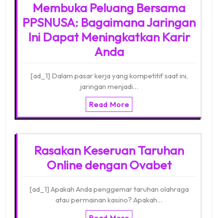
Membuka Peluang Bersama
PPSNUSA: Bagaimana Jaringan
Ini Dapat Meningkatkan Karir
Anda
[ad_1] Dalam pasar kerja yang kompetitif saat ini,
jaringan menjadi…
Read More
Rasakan Keseruan Taruhan
Online dengan Ovabet
[ad_1] Apakah Anda penggemar taruhan olahraga
atau permainan kasino? Apakah…
Read More