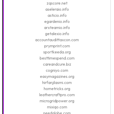
zqscore.net
aseleraio.info
asticio.info
egardenio.info
arxteamio.info
getalexio.info
accountaudittaxcon.com
prymprint.com
sportkeeda.org
besttimespend.com
careandcure.biz
cogniyo.com
easymagazines.org
hirfanjilasmi.com
hometricks.org
leathercraftpro.com
microgridpower.org
mixiqo.com
needglobe.com