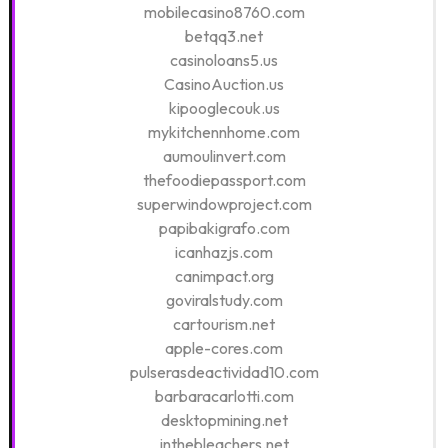
mobilecasino8760.com
betqq3.net
casinoloans5.us
CasinoAuction.us
kipooglecouk.us
mykitchennhome.com
aumoulinvert.com
thefoodiepassport.com
superwindowproject.com
papibakigrafo.com
icanhazjs.com
canimpact.org
goviralstudy.com
cartourism.net
apple-cores.com
pulserasdeactividad10.com
barbaracarlotti.com
desktopmining.net
inthebleachers.net