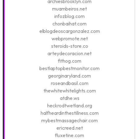
archiesbrooklyn.com
muambeiros.net
infozblog.com
chonbaihat.com
elblogdeoscargonzalez.com
webpromote.net
steroids-store.co
arteydecoracion.net
fithog.com
bestlaptopbestmonitor.com
georginaryland.com
roseandbasil.com
thewhitewhitelights.com
atdhe.ws
heckrodtwetland.org
halfheardinthestillness.com
mybestmassagechair.com
ericreed.net
fluxetine.com