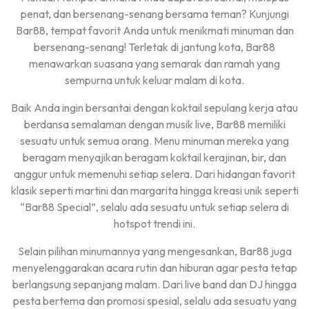
penat, dan bersenang-senang bersama teman? Kunjungi
Bar88, tempat favorit Anda untuk menikmati minuman dan
bersenang-senang! Terletak di jantung kota, Bar88
menawarkan suasana yang semarak dan ramah yang
sempurna untuk keluar malam di kota.
Baik Anda ingin bersantai dengan koktail sepulang kerja atau
berdansa semalaman dengan musik live, Bar88 memiliki
sesuatu untuk semua orang. Menu minuman mereka yang
beragam menyajikan beragam koktail kerajinan, bir, dan
anggur untuk memenuhi setiap selera. Dari hidangan favorit
klasik seperti martini dan margarita hingga kreasi unik seperti
“Bar88 Special”, selalu ada sesuatu untuk setiap selera di
hotspot trendi ini.
Selain pilihan minumannya yang mengesankan, Bar88 juga
menyelenggarakan acara rutin dan hiburan agar pesta tetap
berlangsung sepanjang malam. Dari live band dan DJ hingga
pesta bertema dan promosi spesial, selalu ada sesuatu yang