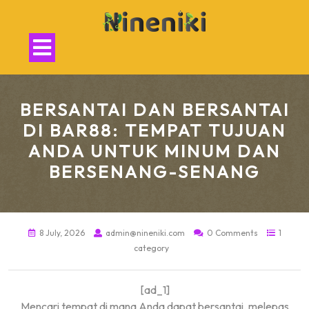
Skip
to
content
Open
Button
BERSANTAI DAN BERSANTAI
DI BAR88: TEMPAT TUJUAN
ANDA UNTUK MINUM DAN
BERSENANG-SENANG
8 July, 2026
admin@nineniki.com
0 Comments
1
category
[ad_1]
Mencari tempat di mana Anda dapat bersantai, melepas