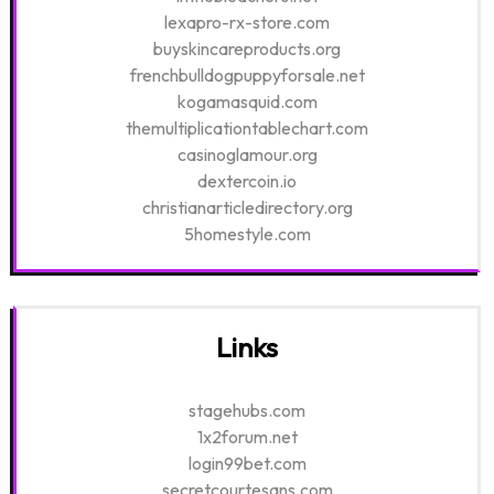
lexapro-rx-store.com
buyskincareproducts.org
frenchbulldogpuppyforsale.net
kogamasquid.com
themultiplicationtablechart.com
casinoglamour.org
dextercoin.io
christianarticledirectory.org
5homestyle.com
Links
stagehubs.com
1x2forum.net
login99bet.com
secretcourtesans.com