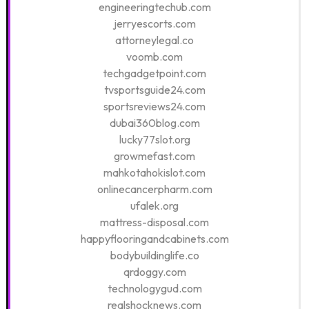
engineeringtechub.com
jerryescorts.com
attorneylegal.co
voomb.com
techgadgetpoint.com
tvsportsguide24.com
sportsreviews24.com
dubai360blog.com
lucky77slot.org
growmefast.com
mahkotahokislot.com
onlinecancerpharm.com
ufalek.org
mattress-disposal.com
happyflooringandcabinets.com
bodybuildinglife.co
qrdoggy.com
technologygud.com
realshocknews.com