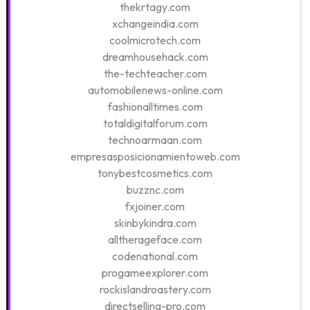
thekrtagy.com
xchangeindia.com
coolmicrotech.com
dreamhousehack.com
the-techteacher.com
automobilenews-online.com
fashionalltimes.com
totaldigitalforum.com
technoarmaan.com
empresasposicionamientoweb.com
tonybestcosmetics.com
buzznc.com
fxjoiner.com
skinbykindra.com
alltherageface.com
codenational.com
progameexplorer.com
rockislandroastery.com
directselling-pro.com