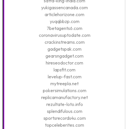
satta-king-india.com
yukigassencanada.com
articlehorizone.com
yuqqbbzp.com
7betagents6.com
coronavirusuptodate.com
crackinstreams.com
gadgetspak.com
gearsngadget.com
hireseodoctor.com
lapsfit.com
levelup-fast.com
mytreepla.net
pokersimulations.com
replicamanufactory.net
rezultate-loto.info
splendifulous.com
sportsrecords4u.com
topceleberites.com