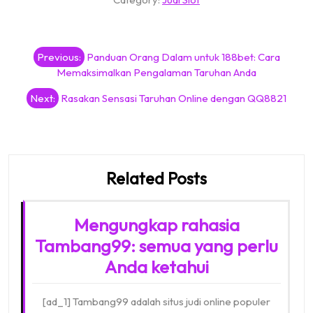
Post
Previous:
Panduan Orang Dalam untuk 188bet: Cara
navigation
Memaksimalkan Pengalaman Taruhan Anda
Next:
Rasakan Sensasi Taruhan Online dengan QQ8821
Related Posts
Mengungkap rahasia
Tambang99: semua yang perlu
Anda ketahui
[ad_1] Tambang99 adalah situs judi online populer