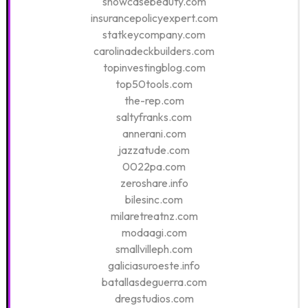
showcasebeauty.com
insurancepolicyexpert.com
statkeycompany.com
carolinadeckbuilders.com
topinvestingblog.com
top50tools.com
the-rep.com
saltyfranks.com
annerani.com
jazzatude.com
0022pa.com
zeroshare.info
bilesinc.com
milaretreatnz.com
modaagi.com
smallvilleph.com
galiciasuroeste.info
batallasdeguerra.com
dregstudios.com