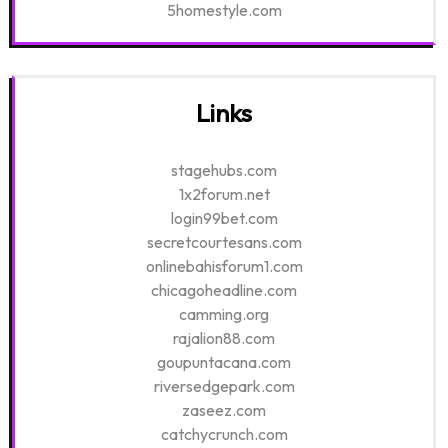
5homestyle.com
Links
stagehubs.com
1x2forum.net
login99bet.com
secretcourtesans.com
onlinebahisforum1.com
chicagoheadline.com
camming.org
rajalion88.com
goupuntacana.com
riversedgepark.com
zaseez.com
catchycrunch.com