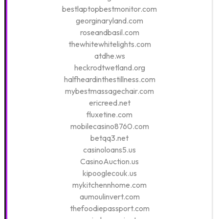
bestlaptopbestmonitor.com
georginaryland.com
roseandbasil.com
thewhitewhitelights.com
atdhe.ws
heckrodtwetland.org
halfheardinthestillness.com
mybestmassagechair.com
ericreed.net
fluxetine.com
mobilecasino8760.com
betqq3.net
casinoloans5.us
CasinoAuction.us
kipooglecouk.us
mykitchennhome.com
aumoulinvert.com
thefoodiepassport.com