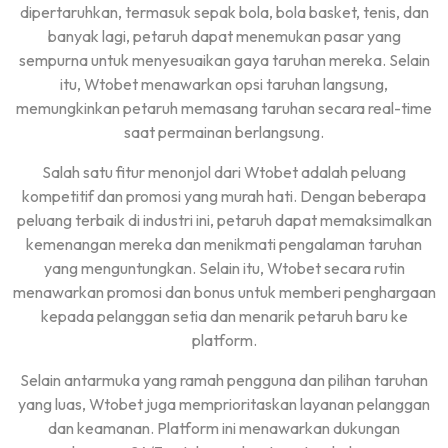
dipertaruhkan, termasuk sepak bola, bola basket, tenis, dan
banyak lagi, petaruh dapat menemukan pasar yang
sempurna untuk menyesuaikan gaya taruhan mereka. Selain
itu, Wtobet menawarkan opsi taruhan langsung,
memungkinkan petaruh memasang taruhan secara real-time
saat permainan berlangsung.
Salah satu fitur menonjol dari Wtobet adalah peluang
kompetitif dan promosi yang murah hati. Dengan beberapa
peluang terbaik di industri ini, petaruh dapat memaksimalkan
kemenangan mereka dan menikmati pengalaman taruhan
yang menguntungkan. Selain itu, Wtobet secara rutin
menawarkan promosi dan bonus untuk memberi penghargaan
kepada pelanggan setia dan menarik petaruh baru ke
platform.
Selain antarmuka yang ramah pengguna dan pilihan taruhan
yang luas, Wtobet juga memprioritaskan layanan pelanggan
dan keamanan. Platform ini menawarkan dukungan