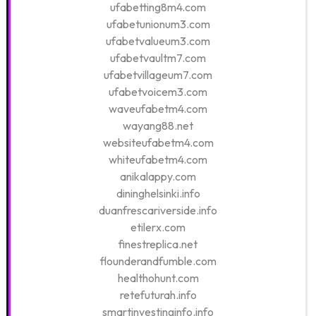
ufabetting8m4.com
ufabetunionum3.com
ufabetvalueum3.com
ufabetvaultm7.com
ufabetvillageum7.com
ufabetvoicem3.com
waveufabetm4.com
wayang88.net
websiteufabetm4.com
whiteufabetm4.com
anikalappy.com
dininghelsinki.info
duanfrescariverside.info
etilerx.com
finestreplica.net
flounderandfumble.com
healthohunt.com
retefuturah.info
smartinvestinginfo.info