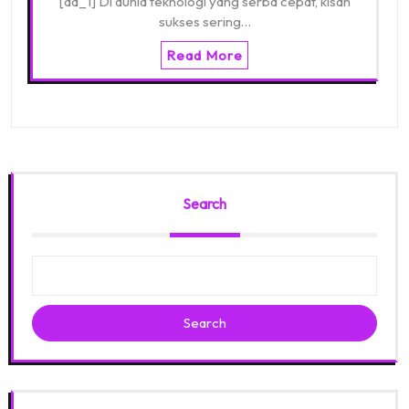
[ad_1] Di dunia teknologi yang serba cepat, kisah
sukses sering…
Read More
Search
Search