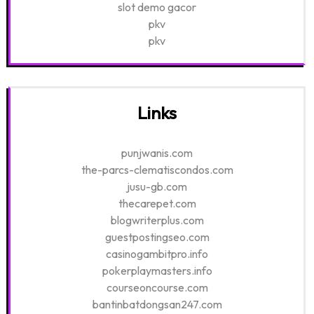
slot demo gacor
pkv
pkv
Links
punjwanis.com
the-parcs-clematiscondos.com
jusu-gb.com
thecarepet.com
blogwriterplus.com
guestpostingseo.com
casinogambitpro.info
pokerplaymasters.info
courseoncourse.com
bantinbatdongsan247.com