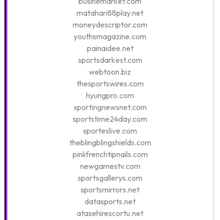
businemarket.com
matahari88play.net
moneydescriptor.com
youthsmagazine.com
painaidee.net
sportsdarkest.com
webtoon.biz
thesportswires.com
hyungpro.com
sportingnewsnet.com
sportstime24day.com
sporteslive.com
theblingblingshields.com
pinkfrenchtipnails.com
newgamestv.com
sportsgallerys.com
sportsmirrors.net
datasports.net
atasehirescortu.net