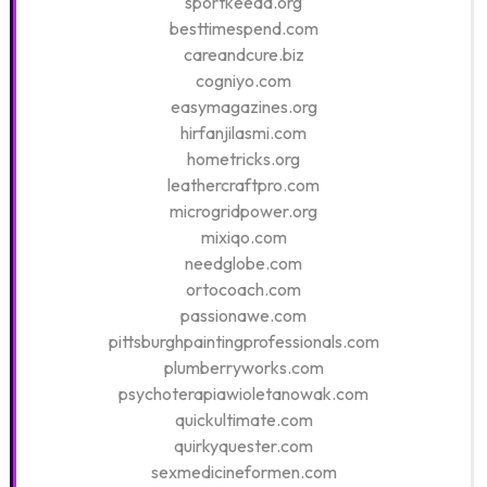
sportkeeda.org
besttimespend.com
careandcure.biz
cogniyo.com
easymagazines.org
hirfanjilasmi.com
hometricks.org
leathercraftpro.com
microgridpower.org
mixiqo.com
needglobe.com
ortocoach.com
passionawe.com
pittsburghpaintingprofessionals.com
plumberryworks.com
psychoterapiawioletanowak.com
quickultimate.com
quirkyquester.com
sexmedicineformen.com