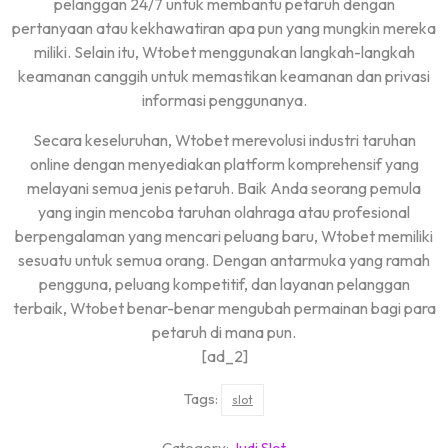
pelanggan 24/7 untuk membantu petaruh dengan
pertanyaan atau kekhawatiran apa pun yang mungkin mereka
miliki. Selain itu, Wtobet menggunakan langkah-langkah
keamanan canggih untuk memastikan keamanan dan privasi
informasi penggunanya.
Secara keseluruhan, Wtobet merevolusi industri taruhan
online dengan menyediakan platform komprehensif yang
melayani semua jenis petaruh. Baik Anda seorang pemula
yang ingin mencoba taruhan olahraga atau profesional
berpengalaman yang mencari peluang baru, Wtobet memiliki
sesuatu untuk semua orang. Dengan antarmuka yang ramah
pengguna, peluang kompetitif, dan layanan pelanggan
terbaik, Wtobet benar-benar mengubah permainan bagi para
petaruh di mana pun.
[ad_2]
Tags:
slot
Category:
Judi Slot