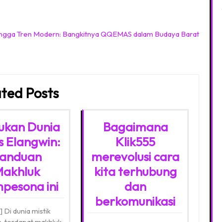
 hingga Tren Modern: Bangkitnya QQEMAS dalam Budaya Barat
ated Posts
ukan Dunia
Bagaimana
is Elangwin:
Klik555
anduan
merevolusi cara
Makhluk
kita terhubung
pesona ini
dan
berkomunikasi
] Di dunia mistik
, terdapat makhluk