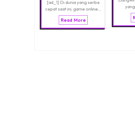
[ad_1] Di dunia yang serba
yang
cepat saat ini, game online…
Read More