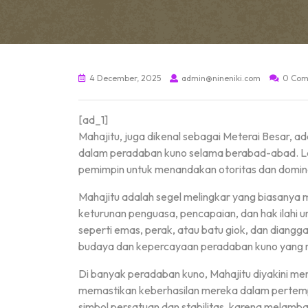
4 December, 2025
admin@nineniki.com
0 Com
[ad_1]
Mahajitu, juga dikenal sebagai Meterai Besar, a
dalam peradaban kuno selama berabad-abad. La
pemimpin untuk menandakan otoritas dan domin
Mahajitu adalah segel melingkar yang biasanya 
keturunan penguasa, pencapaian, dan hak ilahi u
seperti emas, perak, atau batu giok, dan diangga
budaya dan kepercayaan peradaban kuno yang
Di banyak peradaban kuno, Mahajitu diyakini me
memastikan keberhasilan mereka dalam pertemp
simbol persatuan dan stabilitas, karena mela