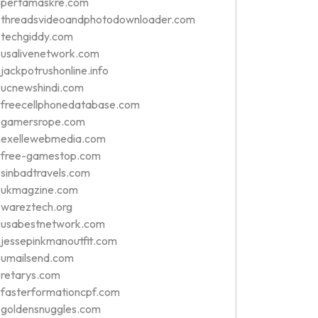
pertamaskre.com
threadsvideoandphotodownloader.com
techgiddy.com
usalivenetwork.com
jackpotrushonline.info
ucnewshindi.com
freecellphonedatabase.com
gamersrope.com
exellewebmedia.com
free-gamestop.com
sinbadtravels.com
ukmagzine.com
wareztech.org
usabestnetwork.com
jessepinkmanoutfit.com
umailsend.com
retarys.com
fasterformationcpf.com
goldensnuggles.com