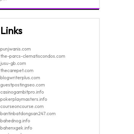
Links
punjwanis.com
the-parcs-clematiscondos.com
jusu-gb.com
thecarepet.com
blogwriterplus.com
guestpostingseo.com
casinogambitpro.info
pokerplaymasters.info
courseoncourse.com
bantinbatdongsan247.com
bahednog.info
bahenxgek.info