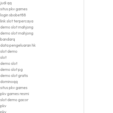
judi qq
situs pkv games
login sbobet88
link slot terpercaya
demo slot mahjong
demo slot mahjong
bandarq
data pengeluaran hk
slot demo
slot
demo slot
demo slot pg
demo slot gratis
dominoqq
situs pkv games
pkv games resmi
slot demo gacor
pkv
pkv