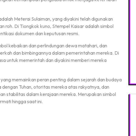
adalah Meterai Sulaiman, yang diyakini telah digunakan
an roh. Di Tiongkok kuno, Stempel Kaisar adalah simbol
ntikasi dokumen dan keputusan resmi.
bol kebaikan dan perlindungan dewa matahari, dan
erkah dan bimbingannya dalam pemerintahan mereka. Di
guasa untuk memerintah dan diyakini memberi mereka
at yang memainkan peran penting dalam sejarah dan budaya
 dengan Tuhan, otoritas mereka atas rakyatnya, dan
n stabilitas dalam kerajaan mereka. Merupakan simbol
mati hingga saat ini.