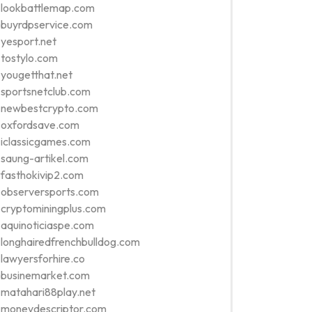
lookbattlemap.com
buyrdpservice.com
yesport.net
tostylo.com
yougetthat.net
sportsnetclub.com
newbestcrypto.com
oxfordsave.com
iclassicgames.com
saung-artikel.com
fasthokivip2.com
observersports.com
cryptominingplus.com
aquinoticiaspe.com
longhairedfrenchbulldog.com
lawyersforhire.co
businemarket.com
matahari88play.net
moneydescriptor.com