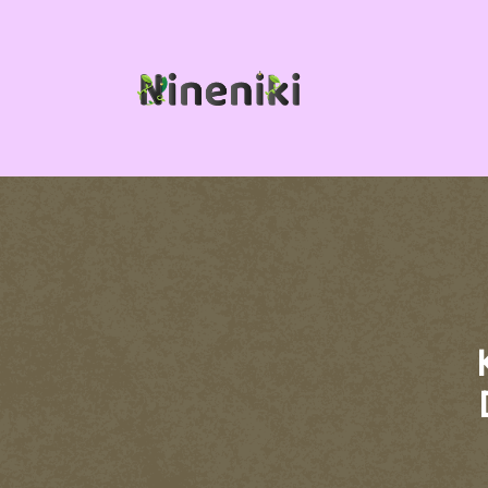
Skip
to
content