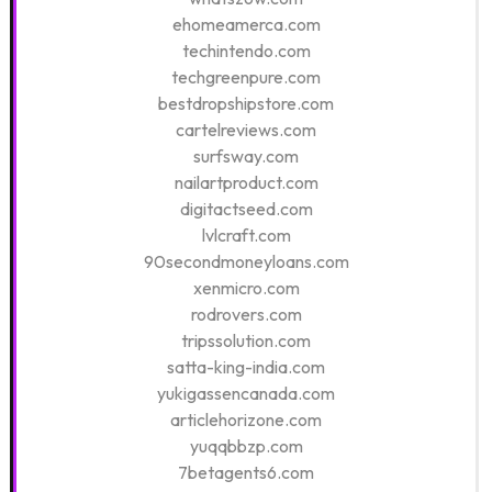
ehomeamerca.com
techintendo.com
techgreenpure.com
bestdropshipstore.com
cartelreviews.com
surfsway.com
nailartproduct.com
digitactseed.com
lvlcraft.com
90secondmoneyloans.com
xenmicro.com
rodrovers.com
tripssolution.com
satta-king-india.com
yukigassencanada.com
articlehorizone.com
yuqqbbzp.com
7betagents6.com