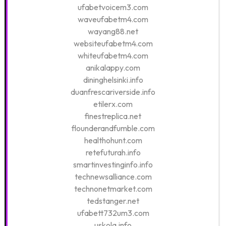
ufabetvoicem3.com
waveufabetm4.com
wayang88.net
websiteufabetm4.com
whiteufabetm4.com
anikalappy.com
dininghelsinki.info
duanfrescariverside.info
etilerx.com
finestreplica.net
flounderandfumble.com
healthohunt.com
retefuturah.info
smartinvestinginfo.info
technewsalliance.com
technonetmarket.com
tedstanger.net
ufabett732um3.com
uskola.info