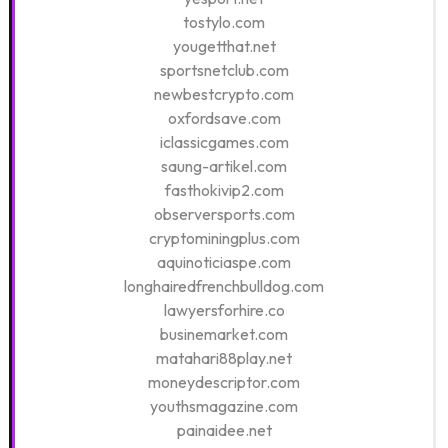
tostylo.com
yougetthat.net
sportsnetclub.com
newbestcrypto.com
oxfordsave.com
iclassicgames.com
saung-artikel.com
fasthokivip2.com
observersports.com
cryptominingplus.com
aquinoticiaspe.com
longhairedfrenchbulldog.com
lawyersforhire.co
businemarket.com
matahari88play.net
moneydescriptor.com
youthsmagazine.com
painaidee.net