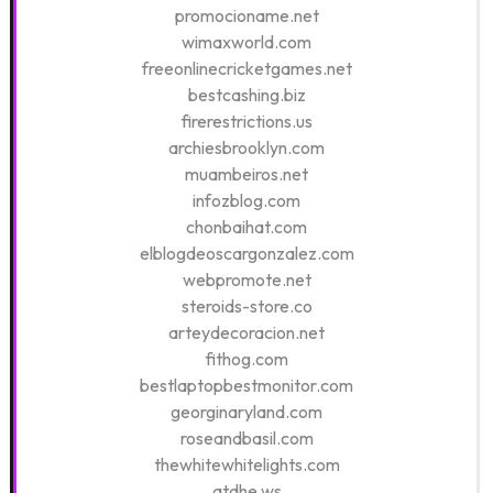
promocioname.net
wimaxworld.com
freeonlinecricketgames.net
bestcashing.biz
firerestrictions.us
archiesbrooklyn.com
muambeiros.net
infozblog.com
chonbaihat.com
elblogdeoscargonzalez.com
webpromote.net
steroids-store.co
arteydecoracion.net
fithog.com
bestlaptopbestmonitor.com
georginaryland.com
roseandbasil.com
thewhitewhitelights.com
atdhe.ws