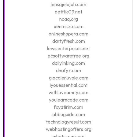
lensajelajah.com
betflik09.net
ncaq.org
xenmicro.com
onlineshopera.com
dartyfresh.com
lewisenterprises.net
pcsoftwarefree.org
dailylinking.com
dnafyx.com
giocolenuvole.com
iyouessential.com
withloveamity.com
youlearncode.com
fxyatirim.com
abbuguide.com
technologyresult.com
webhostingoffers.org
whatszow.com