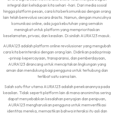
integral dari kehidupan kita sehari -hari. Dari media sosial
hingga platform pesan, cara kita berkomunikasi dengan orang
lain telah berevolusi secara drastis. Namun, dengan munculnya
komunikasi online, ada juga kebutuhan yang semakin
meningkat untuk platform yang memprioritaskan
keselamatan, privasi, dan keaslian. Di sinilah AURA123 masuk.
AURA123 adalah platform online revolusioner yang mengubah
cara kita berinteraksi dengan orang lain. Didirikan pada prinsip
-prinsip kepercayaan, transparansi, dan pemberdayaan,
AURA123 dirancang untuk menciptakan lingkungan yang
aman dan mendukung bagi pengguna untuk terhubung dan
terlibat satu sama lain.
Salah satu fitur utama AURA123 adalah penekanannya pada
keaslian. Tidak seperti platform lain di mana anonimitas sering
dapat menyebabkan kesalahan penyajian dan penipuan,
AURA123 mengharuskan pengguna untuk memverifikasi
identitas mereka, memastikan bahwa interaksi itu asli dan