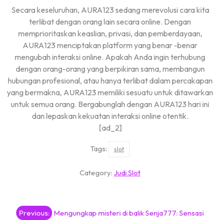
Secara keseluruhan, AURA123 sedang merevolusi cara kita
terlibat dengan orang lain secara online. Dengan
memprioritaskan keaslian, privasi, dan pemberdayaan,
AURA123 menciptakan platform yang benar -benar
mengubah interaksi online. Apakah Anda ingin terhubung
dengan orang-orang yang berpikiran sama, membangun
hubungan profesional, atau hanya terlibat dalam percakapan
yang bermakna, AURA123 memiliki sesuatu untuk ditawarkan
untuk semua orang. Bergabunglah dengan AURA123 hari ini
dan lepaskan kekuatan interaksi online otentik.
[ad_2]
Tags:
slot
Category:
Judi Slot
Post
Previous:
Mengungkap misteri di balik Senja777: Sensasi