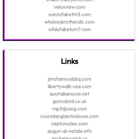
veloxview.com
westufabetm3.com
whiskeybrothersllc.com
wildufabetum7.com
Links
jimsfamousbbq.com
libertywalk-usa.com
australiamovie.net
gizmobird.co.uk
mp3djsong.com
coursdanglaistoulouse.com
neptunuslex.com
auguri-di-natale.info
michelewatch.us