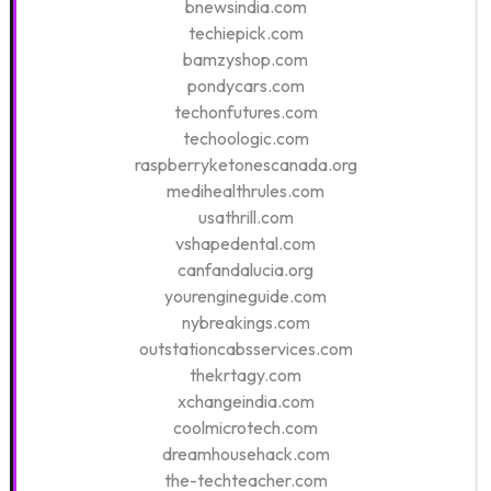
bnewsindia.com
techiepick.com
bamzyshop.com
pondycars.com
techonfutures.com
techoologic.com
raspberryketonescanada.org
medihealthrules.com
usathrill.com
vshapedental.com
canfandalucia.org
yourengineguide.com
nybreakings.com
outstationcabsservices.com
thekrtagy.com
xchangeindia.com
coolmicrotech.com
dreamhousehack.com
the-techteacher.com