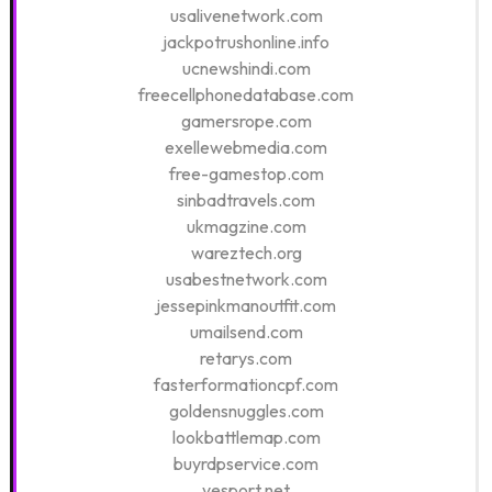
usalivenetwork.com
jackpotrushonline.info
ucnewshindi.com
freecellphonedatabase.com
gamersrope.com
exellewebmedia.com
free-gamestop.com
sinbadtravels.com
ukmagzine.com
wareztech.org
usabestnetwork.com
jessepinkmanoutfit.com
umailsend.com
retarys.com
fasterformationcpf.com
goldensnuggles.com
lookbattlemap.com
buyrdpservice.com
yesport.net