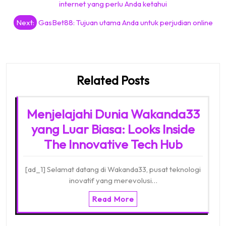
navigation
internet yang perlu Anda ketahui
Next:
GasBet88: Tujuan utama Anda untuk perjudian online
Related Posts
Menjelajahi Dunia Wakanda33
yang Luar Biasa: Looks Inside
The Innovative Tech Hub
[ad_1] Selamat datang di Wakanda33, pusat teknologi
inovatif yang merevolusi…
Read More