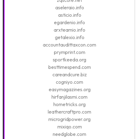
aseleraio.info
asticio.info
egardenio.info
arxteamio.info
getalexio.info
accountaudittaxcon.com
prymprint.com
sportkeeda.org
besttimespend.com
careandcure.biz
cogniyo.com
easymagazines.org
hirfanjilasmi.com
hometricks.org
leathercraftpro.com
microgridpower.org
mixiqo.com
needglobe.com