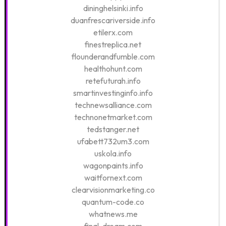
dininghelsinki.info
duanfrescariverside.info
etilerx.com
finestreplica.net
flounderandfumble.com
healthohunt.com
retefuturah.info
smartinvestinginfo.info
technewsalliance.com
technonetmarket.com
tedstanger.net
ufabett732um3.com
uskola.info
wagonpaints.info
waitfornext.com
clearvisionmarketing.co
quantum-code.co
whatnews.me
final-dream.com