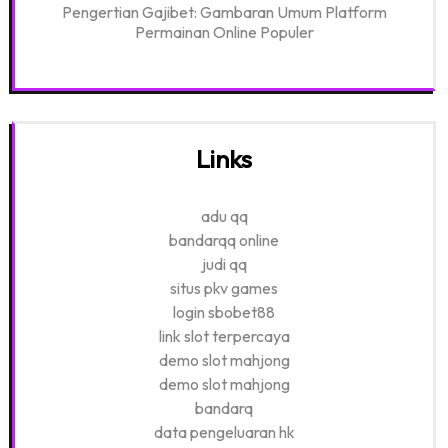
Pengertian Gajibet: Gambaran Umum Platform
Permainan Online Populer
Links
adu qq
bandarqq online
judi qq
situs pkv games
login sbobet88
link slot terpercaya
demo slot mahjong
demo slot mahjong
bandarq
data pengeluaran hk