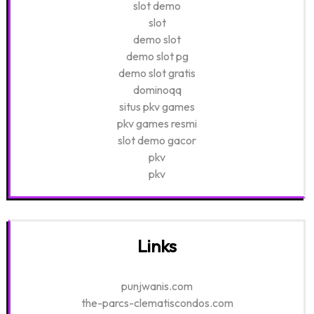
slot demo
slot
demo slot
demo slot pg
demo slot gratis
dominoqq
situs pkv games
pkv games resmi
slot demo gacor
pkv
pkv
Links
punjwanis.com
the-parcs-clematiscondos.com