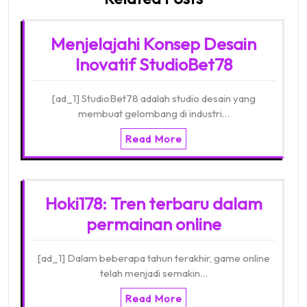
Menjelajahi Konsep Desain
Inovatif StudioBet78
[ad_1] StudioBet78 adalah studio desain yang
membuat gelombang di industri…
Read More
Hoki178: Tren terbaru dalam
permainan online
[ad_1] Dalam beberapa tahun terakhir, game online
telah menjadi semakin…
Read More