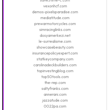
vexonhcf.com
demos-pixelsparadise.com
mediatitude.com
prewarmotorcycles.com
simracinglinks.com
dosyamerkezi.net
le-surrealisme.com
showcasebeauty.com
insurancepolicyexpert.com
statkeycompany.com
carolinadeckbuilders.com
topinvestingblog.com
top50tools.com
the-rep.com
saltyfranks.com
annerani.com
jazzatude.com
0022pa.com