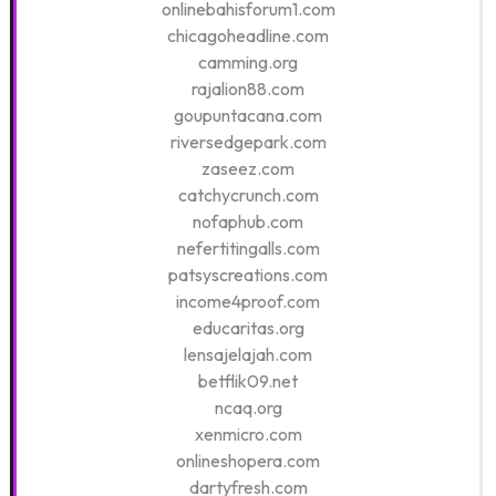
onlinebahisforum1.com
chicagoheadline.com
camming.org
rajalion88.com
goupuntacana.com
riversedgepark.com
zaseez.com
catchycrunch.com
nofaphub.com
nefertitingalls.com
patsyscreations.com
income4proof.com
educaritas.org
lensajelajah.com
betflik09.net
ncaq.org
xenmicro.com
onlineshopera.com
dartyfresh.com