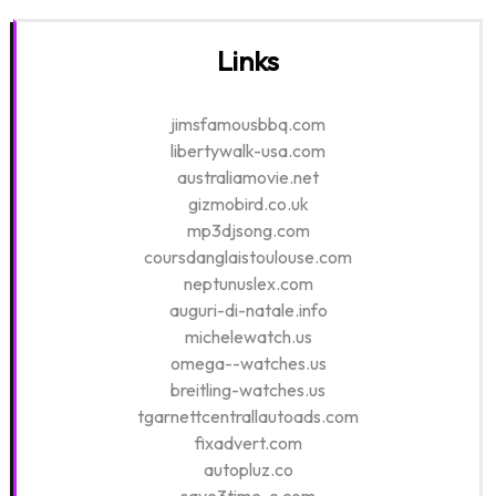
Links
jimsfamousbbq.com
libertywalk-usa.com
australiamovie.net
gizmobird.co.uk
mp3djsong.com
coursdanglaistoulouse.com
neptunuslex.com
auguri-di-natale.info
michelewatch.us
omega--watches.us
breitling-watches.us
tgarnettcentrallautoads.com
fixadvert.com
autopluz.co
save3time-c.com