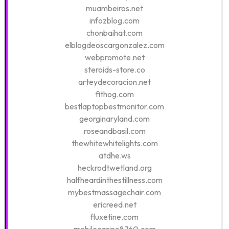
muambeiros.net
infozblog.com
chonbaihat.com
elblogdeoscargonzalez.com
webpromote.net
steroids-store.co
arteydecoracion.net
fithog.com
bestlaptopbestmonitor.com
georginaryland.com
roseandbasil.com
thewhitewhitelights.com
atdhe.ws
heckrodtwetland.org
halfheardinthestillness.com
mybestmassagechair.com
ericreed.net
fluxetine.com
mobilecasino8760.com