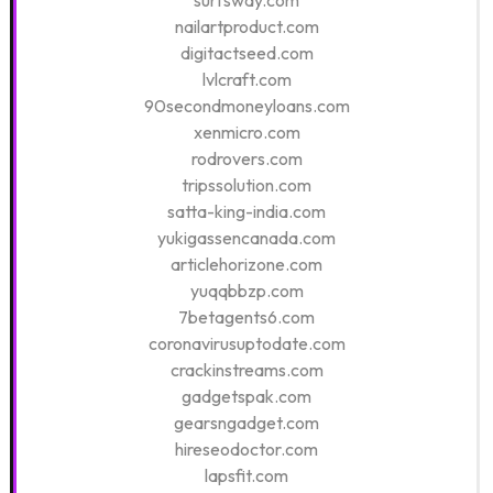
nailartproduct.com
digitactseed.com
lvlcraft.com
90secondmoneyloans.com
xenmicro.com
rodrovers.com
tripssolution.com
satta-king-india.com
yukigassencanada.com
articlehorizone.com
yuqqbbzp.com
7betagents6.com
coronavirusuptodate.com
crackinstreams.com
gadgetspak.com
gearsngadget.com
hireseodoctor.com
lapsfit.com