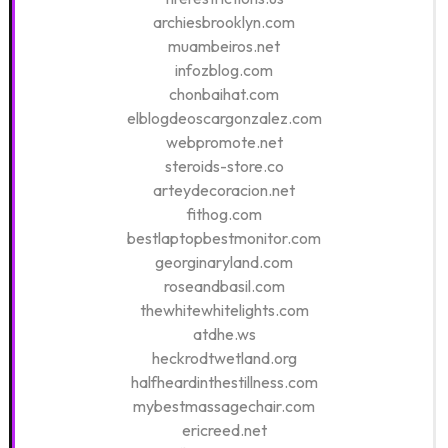
archiesbrooklyn.com
muambeiros.net
infozblog.com
chonbaihat.com
elblogdeoscargonzalez.com
webpromote.net
steroids-store.co
arteydecoracion.net
fithog.com
bestlaptopbestmonitor.com
georginaryland.com
roseandbasil.com
thewhitewhitelights.com
atdhe.ws
heckrodtwetland.org
halfheardinthestillness.com
mybestmassagechair.com
ericreed.net