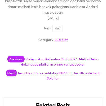
kreativitas Anda benar -benar bersinar, dan kami berharap
dapat melihat lebih banyak pekerjaan luar biasa Anda di
masa depan.
[ad_2]
Tags:
slot
Category:
Judi Slot
Post
Previous:
Melepaskan Kekuatan Ombak123: Melihat lebih
navigation
dekat pada platform online yang populer
Next:
Temukan fitur inovatif dari Klik555: The Ultimate Tech
Solution
Related Posts