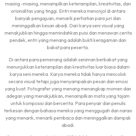
masing -masing, menampilkan keterampilan, kreativitas, dan
orisinalitas yang tinggi. Entri mereka menonjol di antara
banyak pengajuan, menarik perhatian para juri dan
meninggalkan kesan abadi. Dari karya seni visual yang
menakjubkan hingga memindahkan puisi dan menawan cerita
pendek, entri yang menang adalah bukti keragaman dan
bakat para peserta.
Di antara para pemenang adalah seniman berbakat yang
menunjukkan keterampilan dan kreativitas luar biasa dalam
karya seni mereka. Karya mereka tidak hanya mencolok
secara visual tetapi juga menyampaikan pesan dan emosi
yang kuat. Fotografer yang menang menangkap momen dan
adegan yang menakjubkan, menampilkan mata yang tajam
untuk komposisi dan bercerita. Para penyair dan penulis
terkesan dengan bahasa mereka yang menggugah dan narasi
yang menarik, menarik pembaca dan meninggalkan dampak
abadi.