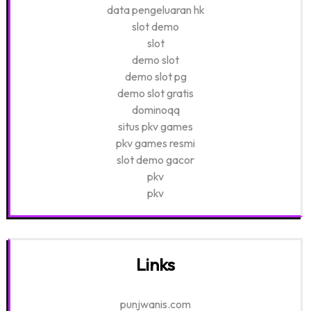
data pengeluaran hk
slot demo
slot
demo slot
demo slot pg
demo slot gratis
dominoqq
situs pkv games
pkv games resmi
slot demo gacor
pkv
pkv
Links
punjwanis.com