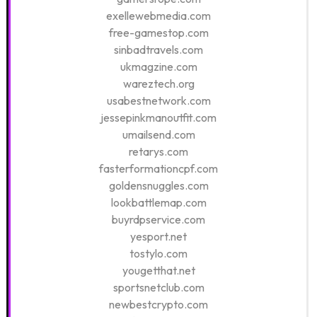
exellewebmedia.com
free-gamestop.com
sinbadtravels.com
ukmagzine.com
wareztech.org
usabestnetwork.com
jessepinkmanoutfit.com
umailsend.com
retarys.com
fasterformationcpf.com
goldensnuggles.com
lookbattlemap.com
buyrdpservice.com
yesport.net
tostylo.com
yougetthat.net
sportsnetclub.com
newbestcrypto.com