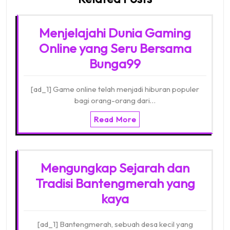
Menjelajahi Dunia Gaming
Online yang Seru Bersama
Bunga99
[ad_1] Game online telah menjadi hiburan populer
bagi orang-orang dari…
Read More
Mengungkap Sejarah dan
Tradisi Bantengmerah yang
kaya
[ad_1] Bantengmerah, sebuah desa kecil yang