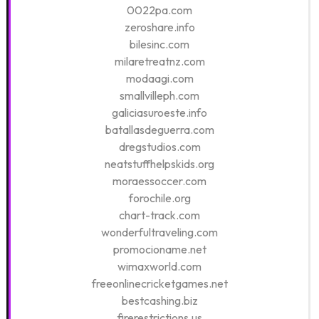
0022pa.com
zeroshare.info
bilesinc.com
milaretreatnz.com
modaagi.com
smallvilleph.com
galiciasuroeste.info
batallasdeguerra.com
dregstudios.com
neatstuffhelpskids.org
moraessoccer.com
forochile.org
chart-track.com
wonderfultraveling.com
promocioname.net
wimaxworld.com
freeonlinecricketgames.net
bestcashing.biz
firerestrictions.us