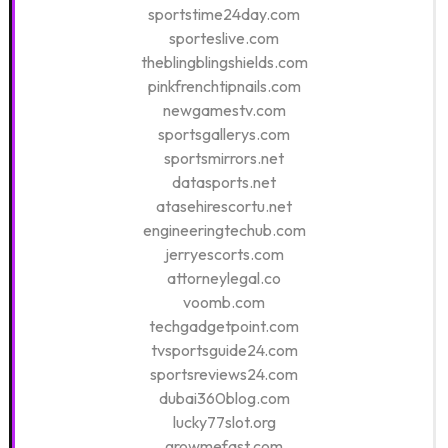
sportstime24day.com
sporteslive.com
theblingblingshields.com
pinkfrenchtipnails.com
newgamestv.com
sportsgallerys.com
sportsmirrors.net
datasports.net
atasehirescortu.net
engineeringtechub.com
jerryescorts.com
attorneylegal.co
voomb.com
techgadgetpoint.com
tvsportsguide24.com
sportsreviews24.com
dubai360blog.com
lucky77slot.org
growmefast.com