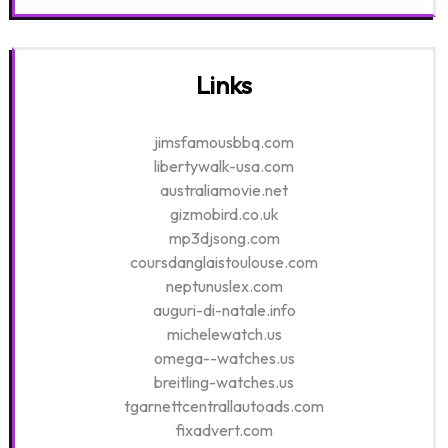
Links
jimsfamousbbq.com
libertywalk-usa.com
australiamovie.net
gizmobird.co.uk
mp3djsong.com
coursdanglaistoulouse.com
neptunuslex.com
auguri-di-natale.info
michelewatch.us
omega--watches.us
breitling-watches.us
tgarnettcentrallautoads.com
fixadvert.com