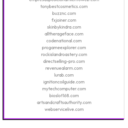
tonybestcosmetics.com
buzznc.com
fxjoiner.com
skinbykindra.com
alltherageface.com
codenational.com
progameexplorer.com
rockislandroastery.com
directselling-pro.com
revenuealarm.com
lurab.com
ignitioncoilguide.com
mytechcomputer.com
bioslot168.com
artsandcraftsauthority.com
webservicelive.com