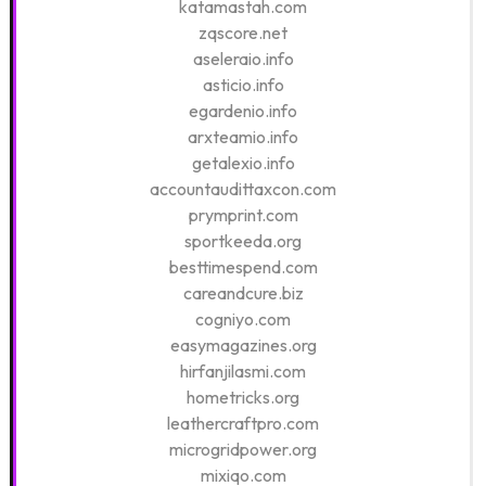
katamastah.com
zqscore.net
aseleraio.info
asticio.info
egardenio.info
arxteamio.info
getalexio.info
accountaudittaxcon.com
prymprint.com
sportkeeda.org
besttimespend.com
careandcure.biz
cogniyo.com
easymagazines.org
hirfanjilasmi.com
hometricks.org
leathercraftpro.com
microgridpower.org
mixiqo.com