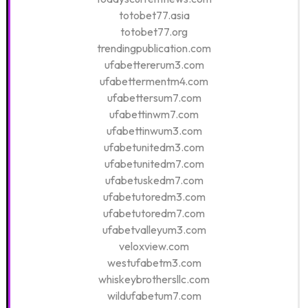
totobet77.asia
totobet77.org
trendingpublication.com
ufabettererum3.com
ufabettermentm4.com
ufabettersum7.com
ufabettinwm7.com
ufabettinwum3.com
ufabetunitedm3.com
ufabetunitedm7.com
ufabetuskedm7.com
ufabetutoredm3.com
ufabetutoredm7.com
ufabetvalleyum3.com
veloxview.com
westufabetm3.com
whiskeybrothersllc.com
wildufabetum7.com