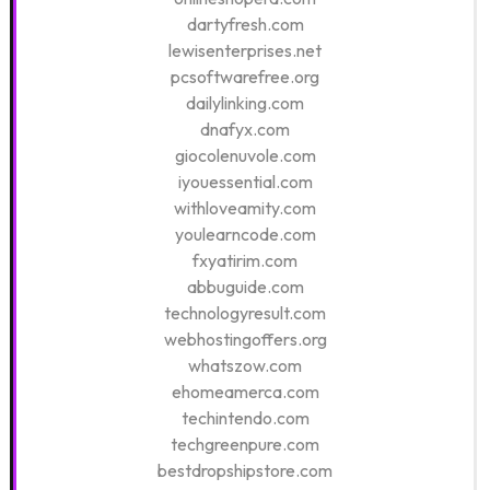
dartyfresh.com
lewisenterprises.net
pcsoftwarefree.org
dailylinking.com
dnafyx.com
giocolenuvole.com
iyouessential.com
withloveamity.com
youlearncode.com
fxyatirim.com
abbuguide.com
technologyresult.com
webhostingoffers.org
whatszow.com
ehomeamerca.com
techintendo.com
techgreenpure.com
bestdropshipstore.com