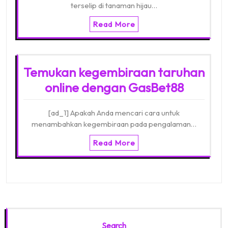
terselip di tanaman hijau…
Read More
Temukan kegembiraan taruhan
online dengan GasBet88
[ad_1] Apakah Anda mencari cara untuk
menambahkan kegembiraan pada pengalaman…
Read More
Search