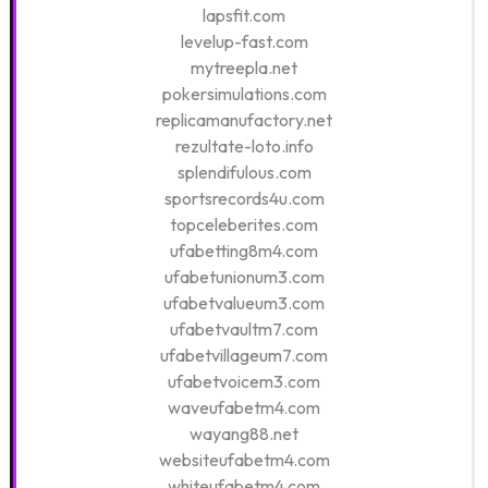
lapsfit.com
levelup-fast.com
mytreepla.net
pokersimulations.com
replicamanufactory.net
rezultate-loto.info
splendifulous.com
sportsrecords4u.com
topceleberites.com
ufabetting8m4.com
ufabetunionum3.com
ufabetvalueum3.com
ufabetvaultm7.com
ufabetvillageum7.com
ufabetvoicem3.com
waveufabetm4.com
wayang88.net
websiteufabetm4.com
whiteufabetm4.com