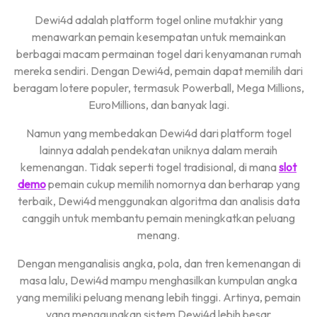
Dewi4d adalah platform togel online mutakhir yang
menawarkan pemain kesempatan untuk memainkan
berbagai macam permainan togel dari kenyamanan rumah
mereka sendiri. Dengan Dewi4d, pemain dapat memilih dari
beragam lotere populer, termasuk Powerball, Mega Millions,
EuroMillions, dan banyak lagi.
Namun yang membedakan Dewi4d dari platform togel
lainnya adalah pendekatan uniknya dalam meraih
kemenangan. Tidak seperti togel tradisional, di mana
slot
demo
pemain cukup memilih nomornya dan berharap yang
terbaik, Dewi4d menggunakan algoritma dan analisis data
canggih untuk membantu pemain meningkatkan peluang
menang.
Dengan menganalisis angka, pola, dan tren kemenangan di
masa lalu, Dewi4d mampu menghasilkan kumpulan angka
yang memiliki peluang menang lebih tinggi. Artinya, pemain
yang menggunakan sistem Dewi4d lebih besar