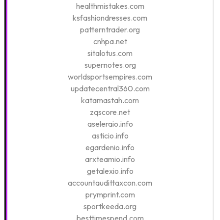
healthmistakes.com
ksfashiondresses.com
patterntrader.org
cnhpa.net
sitalotus.com
supernotes.org
worldsportsempires.com
updatecentral360.com
katamastah.com
zqscore.net
aseleraio.info
asticio.info
egardenio.info
arxteamio.info
getalexio.info
accountaudittaxcon.com
prymprint.com
sportkeeda.org
besttimespend.com