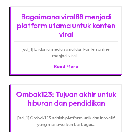
Bagaimana viral88 menjadi
platform utama untuk konten
viral
[ad_1] Di dunia media sosial dan konten online,
menjadi viral…
Read More
Ombak123: Tujuan akhir untuk
hiburan dan pendidikan
[ad_1] Ombak123 adalah platform unik dan inovatif
yang menawarkan berbagai…