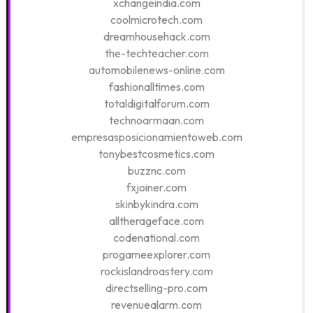
xchangeindia.com
coolmicrotech.com
dreamhousehack.com
the-techteacher.com
automobilenews-online.com
fashionalltimes.com
totaldigitalforum.com
technoarmaan.com
empresasposicionamientoweb.com
tonybestcosmetics.com
buzznc.com
fxjoiner.com
skinbykindra.com
alltherageface.com
codenational.com
progameexplorer.com
rockislandroastery.com
directselling-pro.com
revenuealarm.com