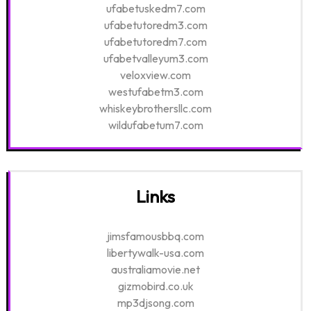
ufabetuskedm7.com
ufabetutoredm3.com
ufabetutoredm7.com
ufabetvalleyum3.com
veloxview.com
westufabetm3.com
whiskeybrothersllc.com
wildufabetum7.com
Links
jimsfamousbbq.com
libertywalk-usa.com
australiamovie.net
gizmobird.co.uk
mp3djsong.com