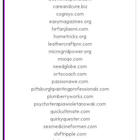
careandcure.biz
cogniyo.com
easymagazines.org
hirfanjilasmi.com
hometricks.org
leathercraftpro.com
microgridpower.org
mixiqo.com
needglobe.com
ortocoach.com
passionawe.com
pittsburghpaintingprofessionals.com
plumberryworks.com
psychoterapiawioletanowak.com
quickultimate.com
quirkyquester.com
sexmedicineformen.com
shiftripple.com