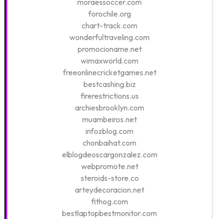
moraessoccer.com
forochile.org
chart-track.com
wonderfultraveling.com
promocioname.net
wimaxworld.com
freeonlinecricketgames.net
bestcashing.biz
firerestrictions.us
archiesbrooklyn.com
muambeiros.net
infozblog.com
chonbaihat.com
elblogdeoscargonzalez.com
webpromote.net
steroids-store.co
arteydecoracion.net
fithog.com
bestlaptopbestmonitor.com