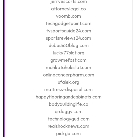
jerryescorts.com
attorneylegal.co
voomb.com
techgadgetpoint.com
tvsportsguide24.com
sportsreviews24.com
dubai360blog.com
lucky77slot.org
growmefast.com
mahkotahokislot.com
onlinecancerpharm.com
ufalek.org
mattress-disposal.com
happyflooringandcabinets.com
bodybuildinglife.co
qrdoggy.com
technologygud.com
realshocknews.com
pickgb.com