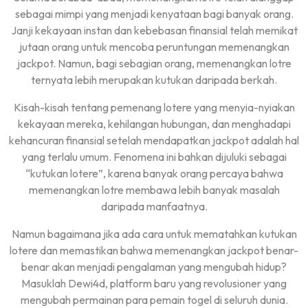
sebagai mimpi yang menjadi kenyataan bagi banyak orang.
Janji kekayaan instan dan kebebasan finansial telah memikat
jutaan orang untuk mencoba peruntungan memenangkan
jackpot. Namun, bagi sebagian orang, memenangkan lotre
ternyata lebih merupakan kutukan daripada berkah.
Kisah-kisah tentang pemenang lotere yang menyia-nyiakan
kekayaan mereka, kehilangan hubungan, dan menghadapi
kehancuran finansial setelah mendapatkan jackpot adalah hal
yang terlalu umum. Fenomena ini bahkan dijuluki sebagai
“kutukan lotere”, karena banyak orang percaya bahwa
memenangkan lotre membawa lebih banyak masalah
daripada manfaatnya.
Namun bagaimana jika ada cara untuk mematahkan kutukan
lotere dan memastikan bahwa memenangkan jackpot benar-
benar akan menjadi pengalaman yang mengubah hidup?
Masuklah Dewi4d, platform baru yang revolusioner yang
mengubah permainan para pemain togel di seluruh dunia.