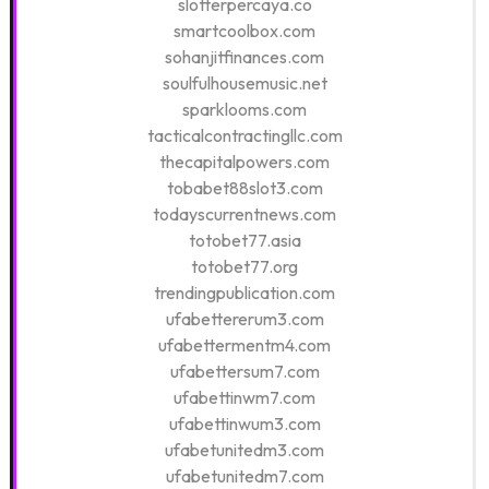
slotterpercaya.co
smartcoolbox.com
sohanjitfinances.com
soulfulhousemusic.net
sparklooms.com
tacticalcontractingllc.com
thecapitalpowers.com
tobabet88slot3.com
todayscurrentnews.com
totobet77.asia
totobet77.org
trendingpublication.com
ufabettererum3.com
ufabettermentm4.com
ufabettersum7.com
ufabettinwm7.com
ufabettinwum3.com
ufabetunitedm3.com
ufabetunitedm7.com