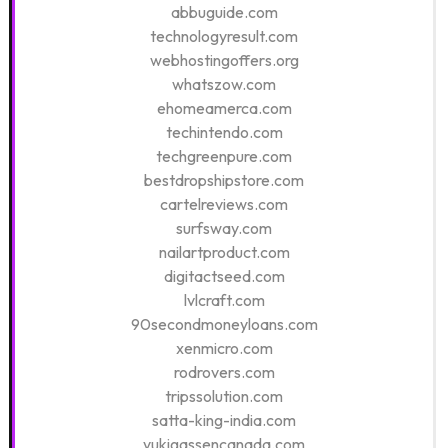
abbuguide.com
technologyresult.com
webhostingoffers.org
whatszow.com
ehomeamerca.com
techintendo.com
techgreenpure.com
bestdropshipstore.com
cartelreviews.com
surfsway.com
nailartproduct.com
digitactseed.com
lvlcraft.com
90secondmoneyloans.com
xenmicro.com
rodrovers.com
tripssolution.com
satta-king-india.com
yukigassencanada.com