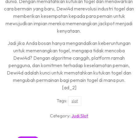
dunia. Dengan mematahkan kutukan togel dan menawarkan
cara bermain yang baru, Dewi4d merevolusi industri togel dan
memberikan kesempatan kepada para pemain untuk
mewujudkan impian mereka memenangkan jackpot menjadi
kenyataan.
Jadi jika Anda bosan hanya mengandalkan keberuntungan
untuk memenangkan togel, mengapa tidak mencoba
Dewi4d? Dengan algoritme canggih, platform ramah
pengguna, dan komitmen terhadap keselamatan pemain,
Dewi4d adalah kunci untuk mematahkan kutukan togel dan
mengubah permainan bagi pemain togel di mana pun.
[ad_2]
Tags:
slot
Category:
Judi Slot
Post