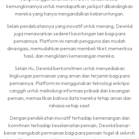
kemungkinannya untuk mendapatkan jackpot dibandingkan
mereka yang hanya mengandalkan keberuntungan.
Selain pendekatannya yang inovatif untuk menang, Dewi4d
juga menawarkan sederet keuntungan lain bagi para
pemainnya. Platform ini ramah pengguna dan mudah
dinavigasi, memudahkan pemain membeli tiket, memeriksa
hasil, dan mengklaim kemenangan mereka.
Selain itu, Dewi4d berkomitmen untuk menyediakan
lingkungan permainan yang aman dan terjamin bagi para
pemainnya. Platform ini menggunakan teknologi enkripsi
canggih untuk melindungi informasi pribadi dan keuangan
pemain, memastikan bahwa data mereka tetap aman dan
rahasia setiap saat.
Dengan pendekatan inovatif terhadap kemenangan dan
komitmen terhadap keselamatan pemain, Dewi4d benar-
benar mengubah permainan bagi para pemain togel di seluruh