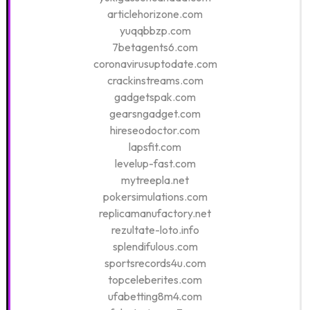
articlehorizone.com
yuqqbbzp.com
7betagents6.com
coronavirusuptodate.com
crackinstreams.com
gadgetspak.com
gearsngadget.com
hireseodoctor.com
lapsfit.com
levelup-fast.com
mytreepla.net
pokersimulations.com
replicamanufactory.net
rezultate-loto.info
splendifulous.com
sportsrecords4u.com
topceleberites.com
ufabetting8m4.com