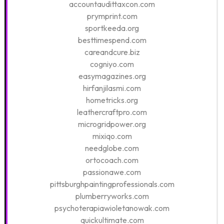
accountaudittaxcon.com
prymprint.com
sportkeeda.org
besttimespend.com
careandcure.biz
cogniyo.com
easymagazines.org
hirfanjilasmi.com
hometricks.org
leathercraftpro.com
microgridpower.org
mixiqo.com
needglobe.com
ortocoach.com
passionawe.com
pittsburghpaintingprofessionals.com
plumberryworks.com
psychoterapiawioletanowak.com
quickultimate.com