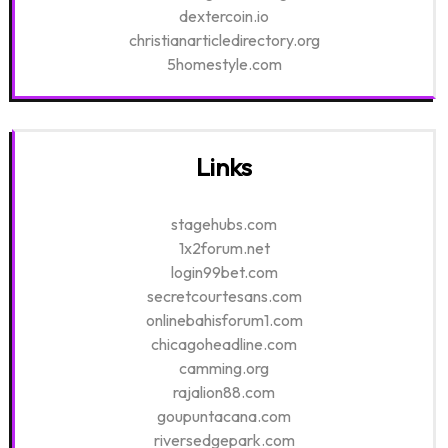
dextercoin.io
christianarticledirectory.org
5homestyle.com
Links
stagehubs.com
1x2forum.net
login99bet.com
secretcourtesans.com
onlinebahisforum1.com
chicagoheadline.com
camming.org
rajalion88.com
goupuntacana.com
riversedgepark.com