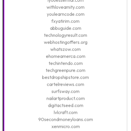
withloveamity.com
youlearncode.com
fxyatirim.com
abbuguide.com
technologyresult.com
webhostingoffers.org
whatszow.com
ehomeamerca.com
techintendo.com
techgreenpure.com
bestdropshipstore.com
cartelreviews.com
surfsway.com
nailartproduct.com
digitactseed.com
lvlcraft.com
90secondmoneyloans.com
xenmicro.com