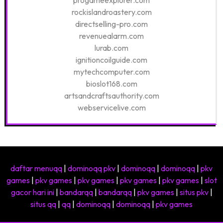
rockislandroastery.com
directselling-pro.com
revenuealarm.com
lurab.com
ignitioncoilguide.com
mytechcomputer.com
bioslot168.com
artsandcraftsauthority.com
webservicelive.com
daftar menuqq
|
dominoqq pkv
|
dominoqq
|
dominoqq
|
pkv
games
|
pkv games
|
pkv games
|
pkv games
|
pkv games
|
slot
gacor hari ini
|
bandarqq
|
bandarqq
|
pkv games
|
situs pkv
|
situs qq
|
qq
|
dominoqq
|
dominoqq
|
pkv games