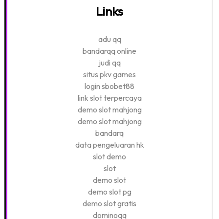
Links
adu qq
bandarqq online
judi qq
situs pkv games
login sbobet88
link slot terpercaya
demo slot mahjong
demo slot mahjong
bandarq
data pengeluaran hk
slot demo
slot
demo slot
demo slot pg
demo slot gratis
dominoqq