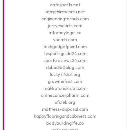
datasports.net
atasehirescortu.net
engineeringtechub.com
jerryescorts.com
attorneylegal.co
voomb.com
techgadgetpoint.com
tvsportsguide24.com
sportsreviews24.com
dubai360blog.com
lucky77slot.org
growmefast.com
mahkotahokislot.com
onlinecancerpharm.com
ufalek.org
mattress-disposal.com
happyflooringandcabinets.com
bodybuildinglife.co
qrdoggy.com