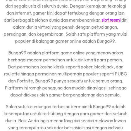
dari segala usia di seluruh dunia. Dengan kemajuan teknologi
dan internet, gamer kini dapat terhubung dengan orang lain
dari berbagai belahan dunia dan membenamkan
slot resmi
diri
dalam dunia virtual yang penuh dengan petualangan,
persaingan, dan kegembiraan. Salah satu platform yang mulai
populer di kalangan gamer online adalah Bunga99.
Bunga99 adalah platform game online yang menawarkan
berbagai macam permainan untuk dinikmati para pemain.
Dari permainan kasino klasik seperti poker, blackjack, dan
roulette hingga permainan multipemain populer seperti PUBG
dan Fortnite, Bunga99 punya sesuatu untuk semua orang.
Platform ini ramah pengguna dan mudah dinavigasi, sehingga
dapat diakses oleh gamer berpengalaman dan pemula.
Salah satu keuntungan terbesar bermain di Bunga99 adalah
kesempatan untuk terhubung dengan para gamer dari seluruh
dunia. Baik Anda ingin menantang diri sendiri melawan lawan
yang terampil atau sekadar bersosialisasi dengan individu