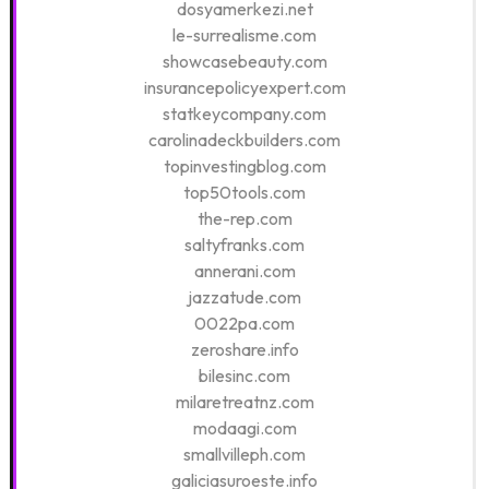
dosyamerkezi.net
le-surrealisme.com
showcasebeauty.com
insurancepolicyexpert.com
statkeycompany.com
carolinadeckbuilders.com
topinvestingblog.com
top50tools.com
the-rep.com
saltyfranks.com
annerani.com
jazzatude.com
0022pa.com
zeroshare.info
bilesinc.com
milaretreatnz.com
modaagi.com
smallvilleph.com
galiciasuroeste.info