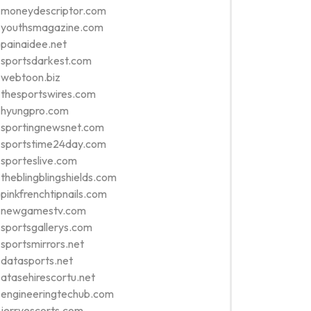
moneydescriptor.com
youthsmagazine.com
painaidee.net
sportsdarkest.com
webtoon.biz
thesportswires.com
hyungpro.com
sportingnewsnet.com
sportstime24day.com
sporteslive.com
theblingblingshields.com
pinkfrenchtipnails.com
newgamestv.com
sportsgallerys.com
sportsmirrors.net
datasports.net
atasehirescortu.net
engineeringtechub.com
jerryescorts.com