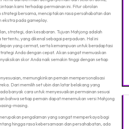
taan kami terhadap permainan ini. Fitur obrolan
 strategi bersama, menciptakan rasa persahabatan dan
n ekstra pada gameplay.
lan, strategi, dan kesabaran. Tujuan Mahjong adalah
ertentu, yang dikenal sebagai perpaduan. Hal ini
depan yang cermat, serta kemampuan untuk beradaptasi
trategi Anda dengan cepat. Akan sangat memuaskan
yaksikan skor Anda naik semakin tinggi dengan setiap
enyesuaian, memungkinkan pemain mempersonalisasi
ka. Dari memilih set ubin dan latar belakang yang
, ada banyak cara untuk menyesuaikan permainan sesuai
stikan bahwa setiap pemain dapat menemukan versi Mahjong
masing-masing.
8 merupakan pengalaman yang sangat memperkaya bagi
ntang hingga rasa kebersamaan dan persahabatan, ada