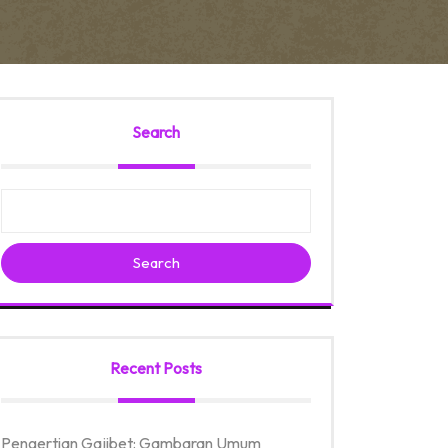
Search
Search
Recent Posts
Pengertian Gajibet: Gambaran Umum