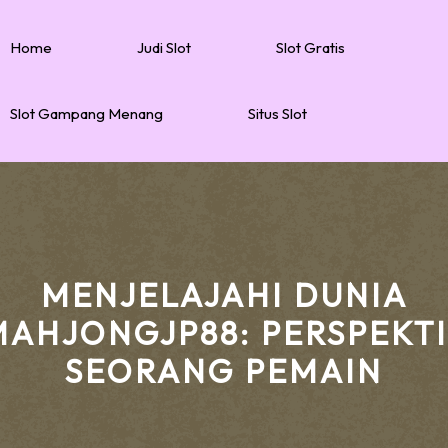
Home
Judi Slot
Slot Gratis
Slot Gampang Menang
Situs Slot
MENJELAJAHI DUNIA
MAHJONGJP88: PERSPEKTI
SEORANG PEMAIN