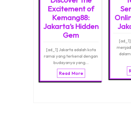
Discover the
T
Excitement of
Ser
Kemang88:
Onli
Jakarta’s Hidden
Jak
Gem
[ad_1]
menjad
[ad_1] Jakarta adalah kota
dalam
ramai yang terkenal dengan
budayanya yang…
Read More