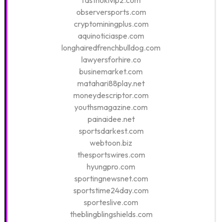
observersports.com
cryptominingplus.com
aquinoticiaspe.com
longhairedfrenchbulldog.com
lawyersforhire.co
businemarket.com
matahari88play.net
moneydescriptor.com
youthsmagazine.com
painaidee.net
sportsdarkest.com
webtoon.biz
thesportswires.com
hyungpro.com
sportingnewsnet.com
sportstime24day.com
sporteslive.com
theblingblingshields.com