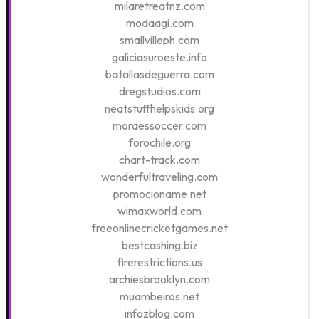
milaretreatnz.com
modaagi.com
smallvilleph.com
galiciasuroeste.info
batallasdeguerra.com
dregstudios.com
neatstuffhelpskids.org
moraessoccer.com
forochile.org
chart-track.com
wonderfultraveling.com
promocioname.net
wimaxworld.com
freeonlinecricketgames.net
bestcashing.biz
firerestrictions.us
archiesbrooklyn.com
muambeiros.net
infozblog.com