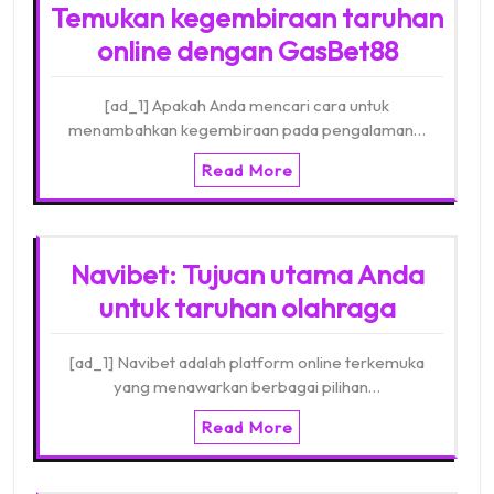
Temukan kegembiraan taruhan
online dengan GasBet88
[ad_1] Apakah Anda mencari cara untuk
menambahkan kegembiraan pada pengalaman…
Read More
Navibet: Tujuan utama Anda
untuk taruhan olahraga
[ad_1] Navibet adalah platform online terkemuka
yang menawarkan berbagai pilihan…
Read More