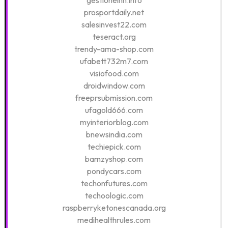
prosportdaily.net
salesinvest22.com
teseract.org
trendy-ama-shop.com
ufabett732m7.com
visiofood.com
droidwindow.com
freeprsubmission.com
ufagold666.com
myinteriorblog.com
bnewsindia.com
techiepick.com
bamzyshop.com
pondycars.com
techonfutures.com
techoologic.com
raspberryketonescanada.org
medihealthrules.com