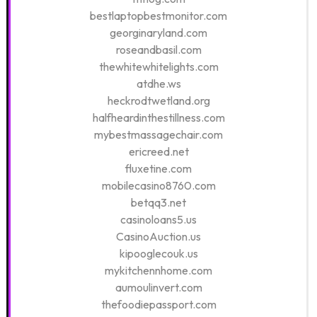
bestlaptopbestmonitor.com
georginaryland.com
roseandbasil.com
thewhitewhitelights.com
atdhe.ws
heckrodtwetland.org
halfheardinthestillness.com
mybestmassagechair.com
ericreed.net
fluxetine.com
mobilecasino8760.com
betqq3.net
casinoloans5.us
CasinoAuction.us
kipooglecouk.us
mykitchennhome.com
aumoulinvert.com
thefoodiepassport.com