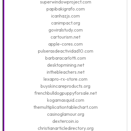
superwindowproject.com
papibakigrafo.com
icanhazjs.com
canimpact.org
goviralstudy.com
cartourism.net
apple-cores.com
pulserasdeactividad10.com
barbaracarlotti.com
desktopmining.net
inthebleachers.net
lexapro-rx-store.com
buyskincareproducts.org
frenchbulldogpuppyforsale.net
kogamasquid.com
themultiplicationtablechart.com
casinoglamour.org
dextercoin.io
christianarticledirectory.org