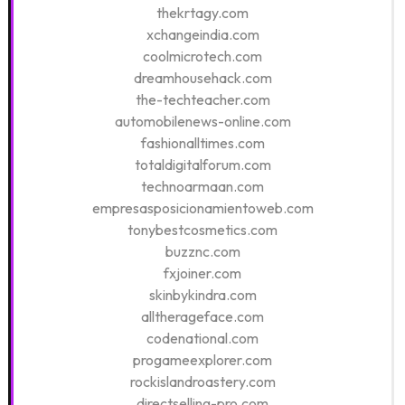
thekrtagy.com
xchangeindia.com
coolmicrotech.com
dreamhousehack.com
the-techteacher.com
automobilenews-online.com
fashionalltimes.com
totaldigitalforum.com
technoarmaan.com
empresasposicionamientoweb.com
tonybestcosmetics.com
buzznc.com
fxjoiner.com
skinbykindra.com
alltherageface.com
codenational.com
progameexplorer.com
rockislandroastery.com
directselling-pro.com