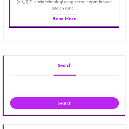
[ad_1] Di dunia teknologi yang serba cepat, inovasi
adalah kunci…
Read More
Search
Search