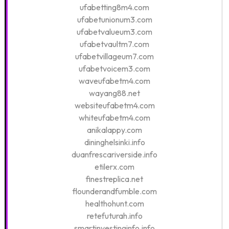
ufabetting8m4.com
ufabetunionum3.com
ufabetvalueum3.com
ufabetvaultm7.com
ufabetvillageum7.com
ufabetvoicem3.com
waveufabetm4.com
wayang88.net
websiteufabetm4.com
whiteufabetm4.com
anikalappy.com
dininghelsinki.info
duanfrescariverside.info
etilerx.com
finestreplica.net
flounderandfumble.com
healthohunt.com
retefuturah.info
smartinvestinginfo.info