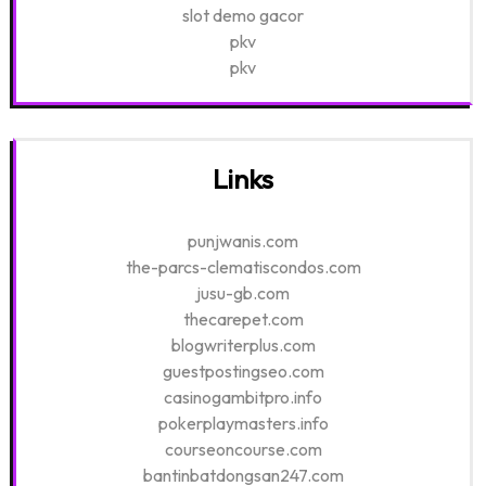
slot demo gacor
pkv
pkv
Links
punjwanis.com
the-parcs-clematiscondos.com
jusu-gb.com
thecarepet.com
blogwriterplus.com
guestpostingseo.com
casinogambitpro.info
pokerplaymasters.info
courseoncourse.com
bantinbatdongsan247.com