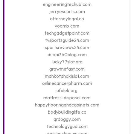
engineeringtechub.com
jerryescorts.com
attorneylegal.co
voomb.com
techgadgetpoint.com
tvsportsguide24.com
sportsreviews24.com
dubai360blog.com
lucky77slot.org
growmefast.com
mahkotahokislot.com
onlinecancerpharm.com
ufalek.org
mattress-disposal.com
happyflooringandcabinets.com
bodybuildinglife.co
qrdoggy.com
technologygud.com
realshocknews.com