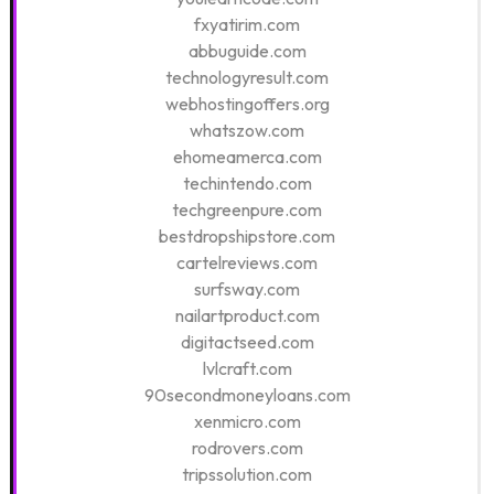
fxyatirim.com
abbuguide.com
technologyresult.com
webhostingoffers.org
whatszow.com
ehomeamerca.com
techintendo.com
techgreenpure.com
bestdropshipstore.com
cartelreviews.com
surfsway.com
nailartproduct.com
digitactseed.com
lvlcraft.com
90secondmoneyloans.com
xenmicro.com
rodrovers.com
tripssolution.com