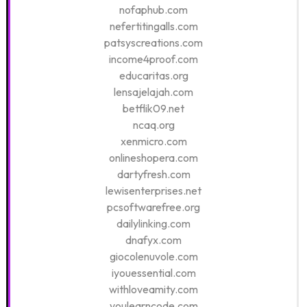
nofaphub.com
nefertitingalls.com
patsyscreations.com
income4proof.com
educaritas.org
lensajelajah.com
betflik09.net
ncaq.org
xenmicro.com
onlineshopera.com
dartyfresh.com
lewisenterprises.net
pcsoftwarefree.org
dailylinking.com
dnafyx.com
giocolenuvole.com
iyouessential.com
withloveamity.com
youlearncode.com