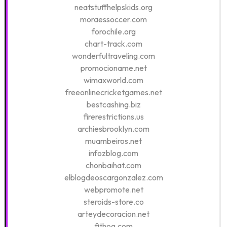
neatstuffhelpskids.org
moraessoccer.com
forochile.org
chart-track.com
wonderfultraveling.com
promocioname.net
wimaxworld.com
freeonlinecricketgames.net
bestcashing.biz
firerestrictions.us
archiesbrooklyn.com
muambeiros.net
infozblog.com
chonbaihat.com
elblogdeoscargonzalez.com
webpromote.net
steroids-store.co
arteydecoracion.net
fithog.com