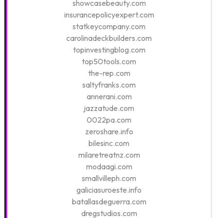
showcasebeauty.com
insurancepolicyexpert.com
statkeycompany.com
carolinadeckbuilders.com
topinvestingblog.com
top50tools.com
the-rep.com
saltyfranks.com
annerani.com
jazzatude.com
0022pa.com
zeroshare.info
bilesinc.com
milaretreatnz.com
modaagi.com
smallvilleph.com
galiciasuroeste.info
batallasdeguerra.com
dregstudios.com