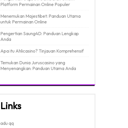
Platform Permainan Online Populer
Menemukan Majestibet: Panduan Utama
untuk Permainan Online
Pengertian Saung4D: Panduan Lengkap
Anda
Apa itu Ahlicasino? Tinjauan Komprehensif
Temukan Dunia Juruscasino yang
Menyenangkan: Panduan Utama Anda
Links
adu qq