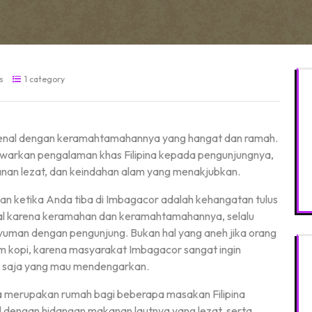
s
1 category
erkenal dengan keramahtamahannya yang hangat dan ramah.
warkan pengalaman khas Filipina kepada pengunjungnya,
an lezat, dan keindahan alam yang menakjubkan.
an ketika Anda tiba di Imbagacor adalah kehangatan tulus
al karena keramahan dan keramahtamahannya, selalu
uman dengan pengunjung. Bukan hal yang aneh jika orang
m kopi, karena masyarakat Imbagacor sangat ingin
a saja yang mau mendengarkan.
a merupakan rumah bagi beberapa masakan Filipina
nal dengan hidangan makanan lautnya yang lezat, serta