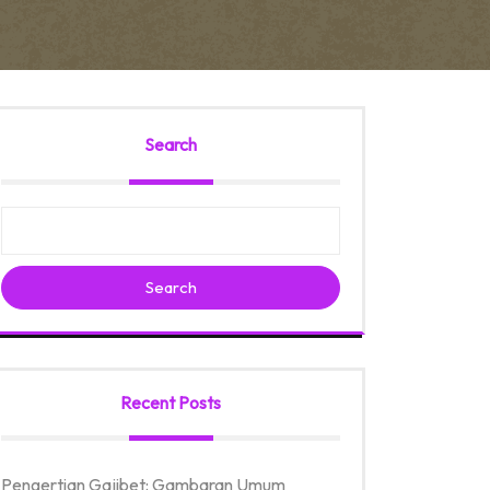
Search
Search
Recent Posts
Pengertian Gajibet: Gambaran Umum