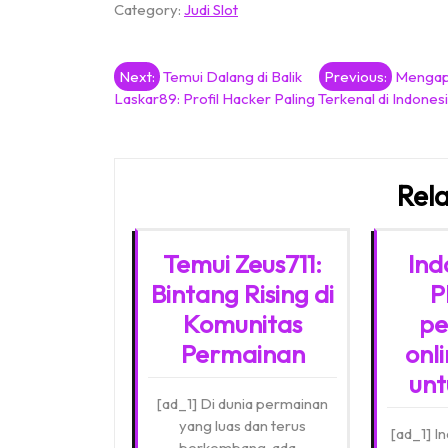
Category:
Judi Slot
Post
Next:
Temui Dalang di Balik
Previous:
Mengap
Laskar89: Profil Hacker Paling Terkenal di Indones
navigation
Rel
Temui Zeus711:
In
Bintang Rising di
P
Komunitas
pe
Permainan
onl
un
[ad_1] Di dunia permainan
yang luas dan terus
[ad_1] 
berkembang, ada…