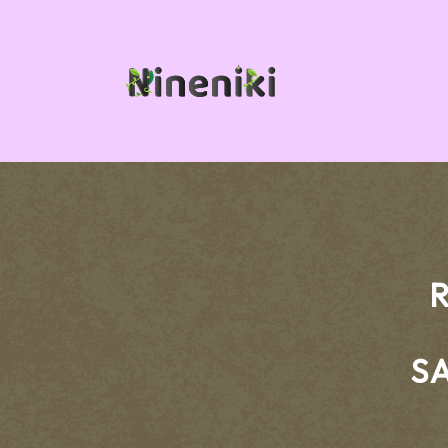
Skip
to
content
S