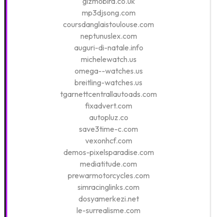
gizmobird.co.uk
mp3djsong.com
coursdanglaistoulouse.com
neptunuslex.com
auguri-di-natale.info
michelewatch.us
omega--watches.us
breitling-watches.us
tgarnettcentrallautoads.com
fixadvert.com
autopluz.co
save3time-c.com
vexonhcf.com
demos-pixelsparadise.com
mediatitude.com
prewarmotorcycles.com
simracinglinks.com
dosyamerkezi.net
le-surrealisme.com