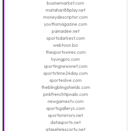
businemarket.com
matahari88play.net
moneydescriptor.com
youthsmagazine.com
painaidee.net
sportsdarkest.com
webtoon.biz
thesportswires.com
hyungpro.com
sportingnewsnet.com
sportstime24day.com
sporteslive.com
theblingblingshields.com
pinkfrenchtipnails.com
newgamestv.com
sportsgallerys.com
sportsmirrors.net
datasports.net
atasehirescortu.net