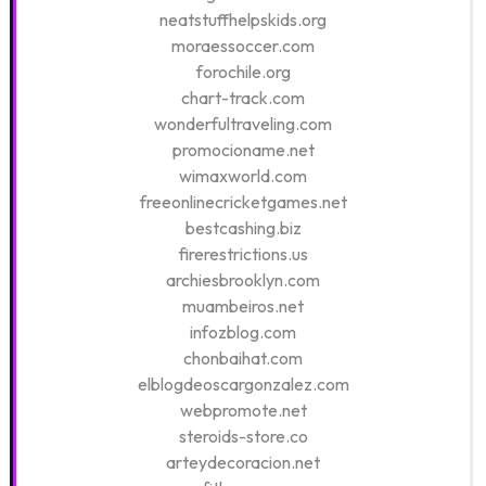
neatstuffhelpskids.org
moraessoccer.com
forochile.org
chart-track.com
wonderfultraveling.com
promocioname.net
wimaxworld.com
freeonlinecricketgames.net
bestcashing.biz
firerestrictions.us
archiesbrooklyn.com
muambeiros.net
infozblog.com
chonbaihat.com
elblogdeoscargonzalez.com
webpromote.net
steroids-store.co
arteydecoracion.net