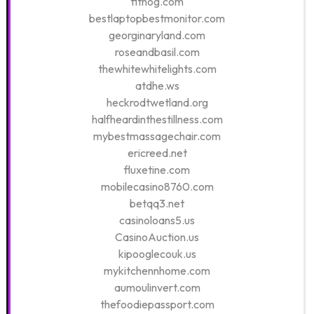
fithog.com
bestlaptopbestmonitor.com
georginaryland.com
roseandbasil.com
thewhitewhitelights.com
atdhe.ws
heckrodtwetland.org
halfheardinthestillness.com
mybestmassagechair.com
ericreed.net
fluxetine.com
mobilecasino8760.com
betqq3.net
casinoloans5.us
CasinoAuction.us
kipooglecouk.us
mykitchennhome.com
aumoulinvert.com
thefoodiepassport.com