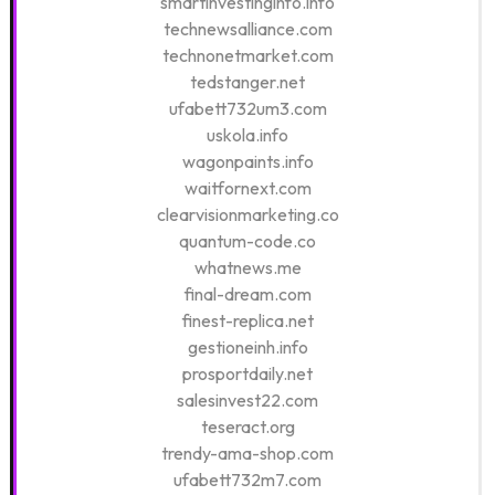
smartinvestinginfo.info
technewsalliance.com
technonetmarket.com
tedstanger.net
ufabett732um3.com
uskola.info
wagonpaints.info
waitfornext.com
clearvisionmarketing.co
quantum-code.co
whatnews.me
final-dream.com
finest-replica.net
gestioneinh.info
prosportdaily.net
salesinvest22.com
teseract.org
trendy-ama-shop.com
ufabett732m7.com