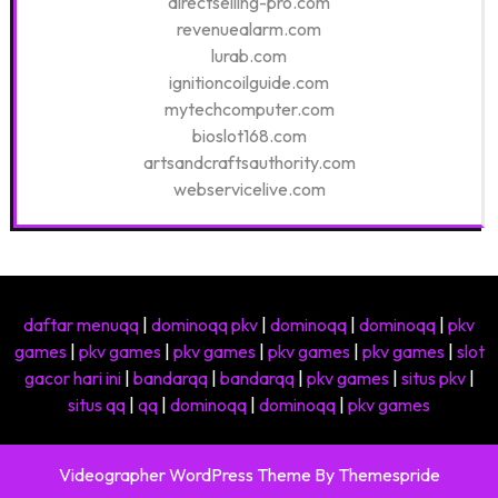
directselling-pro.com
revenuealarm.com
lurab.com
ignitioncoilguide.com
mytechcomputer.com
bioslot168.com
artsandcraftsauthority.com
webservicelive.com
daftar menuqq
|
dominoqq pkv
|
dominoqq
|
dominoqq
|
pkv
games
|
pkv games
|
pkv games
|
pkv games
|
pkv games
|
slot
gacor hari ini
|
bandarqq
|
bandarqq
|
pkv games
|
situs pkv
|
situs qq
|
qq
|
dominoqq
|
dominoqq
|
pkv games
Videographer WordPress Theme
By Themespride