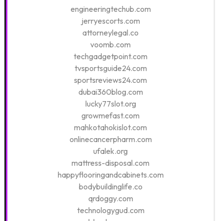
engineeringtechub.com
jerryescorts.com
attorneylegal.co
voomb.com
techgadgetpoint.com
tvsportsguide24.com
sportsreviews24.com
dubai360blog.com
lucky77slot.org
growmefast.com
mahkotahokislot.com
onlinecancerpharm.com
ufalek.org
mattress-disposal.com
happyflooringandcabinets.com
bodybuildinglife.co
qrdoggy.com
technologygud.com