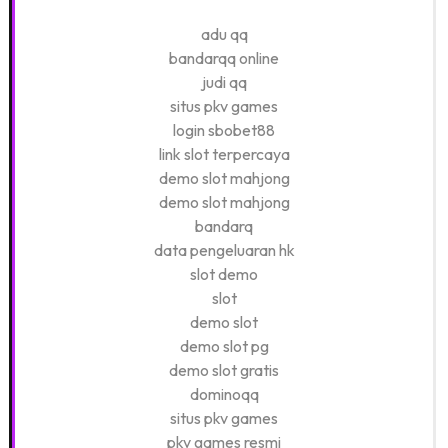
adu qq
bandarqq online
judi qq
situs pkv games
login sbobet88
link slot terpercaya
demo slot mahjong
demo slot mahjong
bandarq
data pengeluaran hk
slot demo
slot
demo slot
demo slot pg
demo slot gratis
dominoqq
situs pkv games
pkv games resmi