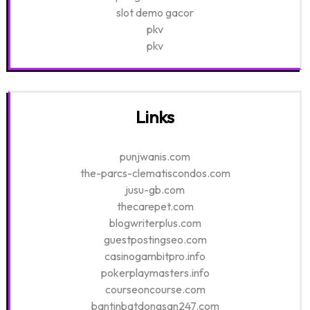
slot demo gacor
pkv
pkv
Links
punjwanis.com
the-parcs-clematiscondos.com
jusu-gb.com
thecarepet.com
blogwriterplus.com
guestpostingseo.com
casinogambitpro.info
pokerplaymasters.info
courseoncourse.com
bantinbatdongsan247.com