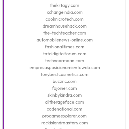
thekrtagy.com
xchangeindia.com
coolmicrotech.com
dreamhousehack.com
the-techteacher.com
automobilenews-online.com
fashionalltimes.com
totaldigitalforum.com
technoarmaan.com
empresasposicionamientoweb.com
tonybestcosmetics.com
buzznc.com
fxjoiner.com
skinbykindra.com
alltherageface.com
codenational.com
progameexplorer.com
rockislandroastery.com