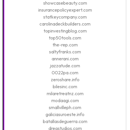
showcasebeauty.com
insurancepolicyexpert.com
statkeycompany.com
carolinadeckbuilders.com
topinvestingblog.com
top50tools.com
the-rep.com
saltyfranks.com
annerani.com
jazzatude.com
0022pa.com
zeroshare.info
bilesinc.com
milaretreatnz.com
modaagi.com
smallvilleph.com
galiciasuroeste.info
batallasdeguerra.com
dregstudios.com