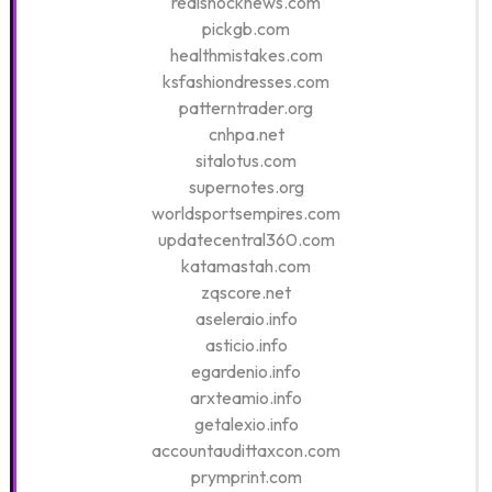
realshocknews.com
pickgb.com
healthmistakes.com
ksfashiondresses.com
patterntrader.org
cnhpa.net
sitalotus.com
supernotes.org
worldsportsempires.com
updatecentral360.com
katamastah.com
zqscore.net
aseleraio.info
asticio.info
egardenio.info
arxteamio.info
getalexio.info
accountaudittaxcon.com
prymprint.com