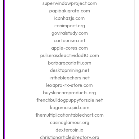
superwindowproject.com
papibakigrafo.com
icanhazjs.com
canimpact.org
goviralstudy.com
cartourism.net
apple-cores.com
pulserasdeactividad10.com
barbaracarlotti.com
desktopmining.net
inthebleachers.net
lexapro-rx-store.com
buyskincareproducts.org
frenchbulldogpuppyforsale.net
kogamasquid.com
themultiplicationtablechart.com
casinoglamour.org
dextercoin.io
christianarticledirectory.org