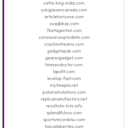
satta-king-india.com
yukigassencanada.com
articlehorizone.com
yuqqbbzp.com
7betagents6.com
coronavirusuptodate.com
crackinstreams.com
gadgetspak.com
gearsngadget.com
hireseodoctor.com
lapsfit.com
levelup-fast.com
mytreepla.net
pokersimulations.com
replicamanufactory.net
rezultate-loto.info
splendifulous.com
sportsrecords4u.com
topceleberites.com