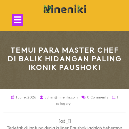
Skip
to
content
Open
Button
TEMUI PARA MASTER CHEF
DI BALIK HIDANGAN PALING
IKONIK PAUSHOKI
1 June, 2026
admin@nineniki.com
0 Comments
1
category
[ad_1]
Terletak di jantung dunia kuliner Paushoki adalah beberapa