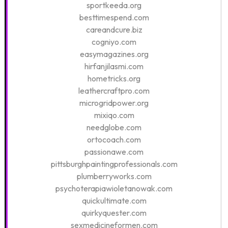
sportkeeda.org
besttimespend.com
careandcure.biz
cogniyo.com
easymagazines.org
hirfanjilasmi.com
hometricks.org
leathercraftpro.com
microgridpower.org
mixiqo.com
needglobe.com
ortocoach.com
passionawe.com
pittsburghpaintingprofessionals.com
plumberryworks.com
psychoterapiawioletanowak.com
quickultimate.com
quirkyquester.com
sexmedicineformen.com