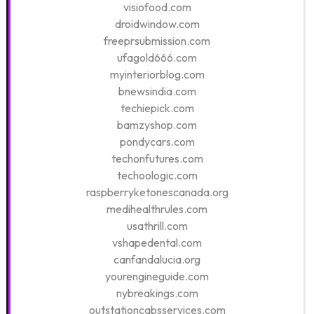
visiofood.com
droidwindow.com
freeprsubmission.com
ufagold666.com
myinteriorblog.com
bnewsindia.com
techiepick.com
bamzyshop.com
pondycars.com
techonfutures.com
techoologic.com
raspberryketonescanada.org
medihealthrules.com
usathrill.com
vshapedental.com
canfandalucia.org
yourengineguide.com
nybreakings.com
outstationcabsservices.com