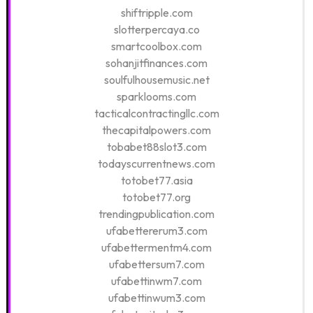
shiftripple.com
slotterpercaya.co
smartcoolbox.com
sohanjitfinances.com
soulfulhousemusic.net
sparklooms.com
tacticalcontractingllc.com
thecapitalpowers.com
tobabet88slot3.com
todayscurrentnews.com
totobet77.asia
totobet77.org
trendingpublication.com
ufabettererum3.com
ufabettermentm4.com
ufabettersum7.com
ufabettinwm7.com
ufabettinwum3.com