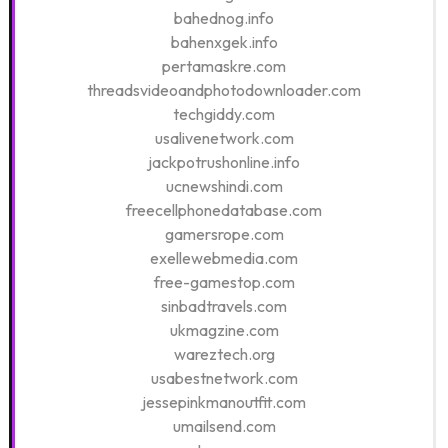
bahednog.info
bahenxgek.info
pertamaskre.com
threadsvideoandphotodownloader.com
techgiddy.com
usalivenetwork.com
jackpotrushonline.info
ucnewshindi.com
freecellphonedatabase.com
gamersrope.com
exellewebmedia.com
free-gamestop.com
sinbadtravels.com
ukmagzine.com
wareztech.org
usabestnetwork.com
jessepinkmanoutfit.com
umailsend.com