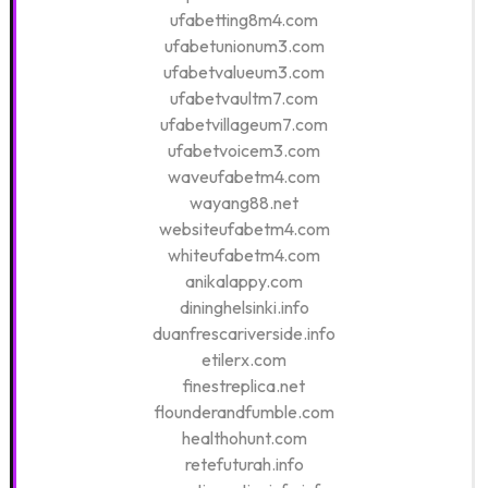
ufabetting8m4.com
ufabetunionum3.com
ufabetvalueum3.com
ufabetvaultm7.com
ufabetvillageum7.com
ufabetvoicem3.com
waveufabetm4.com
wayang88.net
websiteufabetm4.com
whiteufabetm4.com
anikalappy.com
dininghelsinki.info
duanfrescariverside.info
etilerx.com
finestreplica.net
flounderandfumble.com
healthohunt.com
retefuturah.info