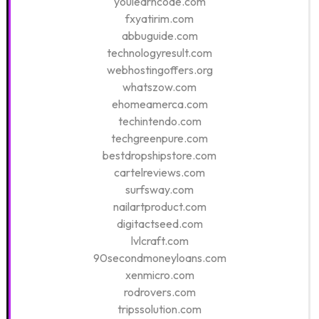
youlearncode.com
fxyatirim.com
abbuguide.com
technologyresult.com
webhostingoffers.org
whatszow.com
ehomeamerca.com
techintendo.com
techgreenpure.com
bestdropshipstore.com
cartelreviews.com
surfsway.com
nailartproduct.com
digitactseed.com
lvlcraft.com
90secondmoneyloans.com
xenmicro.com
rodrovers.com
tripssolution.com