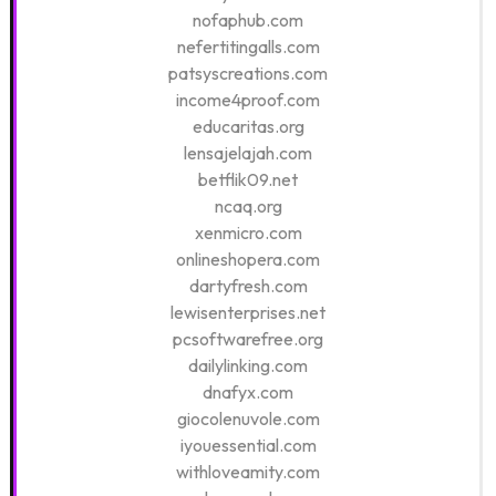
nofaphub.com
nefertitingalls.com
patsyscreations.com
income4proof.com
educaritas.org
lensajelajah.com
betflik09.net
ncaq.org
xenmicro.com
onlineshopera.com
dartyfresh.com
lewisenterprises.net
pcsoftwarefree.org
dailylinking.com
dnafyx.com
giocolenuvole.com
iyouessential.com
withloveamity.com