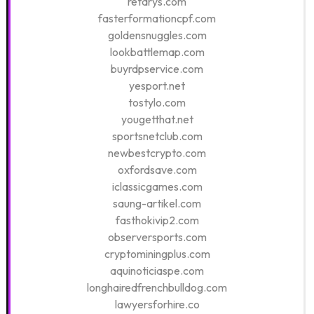
retarys.com
fasterformationcpf.com
goldensnuggles.com
lookbattlemap.com
buyrdpservice.com
yesport.net
tostylo.com
yougetthat.net
sportsnetclub.com
newbestcrypto.com
oxfordsave.com
iclassicgames.com
saung-artikel.com
fasthokivip2.com
observersports.com
cryptominingplus.com
aquinoticiaspe.com
longhairedfrenchbulldog.com
lawyersforhire.co