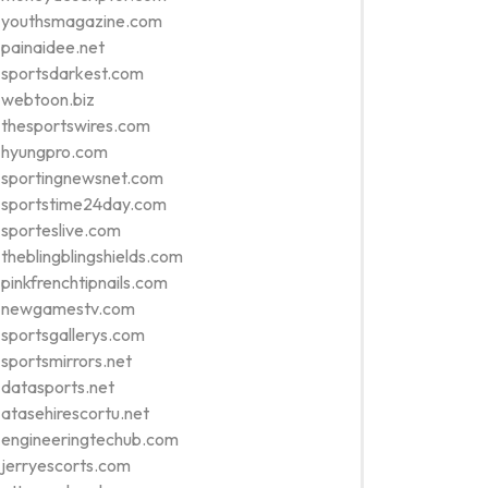
youthsmagazine.com
painaidee.net
sportsdarkest.com
webtoon.biz
thesportswires.com
hyungpro.com
sportingnewsnet.com
sportstime24day.com
sporteslive.com
theblingblingshields.com
pinkfrenchtipnails.com
newgamestv.com
sportsgallerys.com
sportsmirrors.net
datasports.net
atasehirescortu.net
engineeringtechub.com
jerryescorts.com