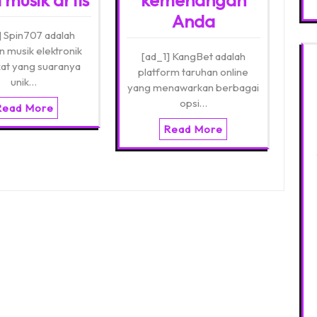
musik artis
kemenangan
Anda
] Spin707 adalah
 musik elektronik
[ad_1] KangBet adalah
at yang suaranya
platform taruhan online
unik…
yang menawarkan berbagai
opsi…
Read More
Read More