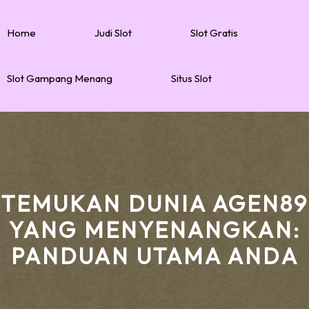
Home
Judi Slot
Slot Gratis
Slot Gampang Menang
Situs Slot
TEMUKAN DUNIA AGEN89
YANG MENYENANGKAN:
PANDUAN UTAMA ANDA