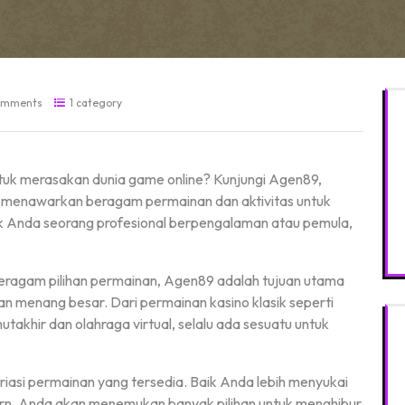
omments
1 category
uk merasakan dunia game online? Kunjungi Agen89,
g menawarkan beragam permainan dan aktivitas untuk
aik Anda seorang profesional berpengalaman atau pemula,
ragam pilihan permainan, Agen89 adalah tujuan utama
n menang besar. Dari permainan kasino klasik seperti
mutakhir dan olahraga virtual, selalu ada sesuatu untuk
riasi permainan yang tersedia. Baik Anda lebih menyukai
dern, Anda akan menemukan banyak pilihan untuk menghibur