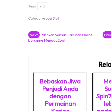
Tags:
slot
Category:
Judi Slot
Post
Next:
Rasakan Sensasi Taruhan Online
Prev
bersama Mangga2bet
navigation
Rel
Bebaskan Jiwa
Me
Penjudi Anda
Su
dengan
Spin7
Permainan
le