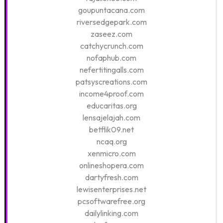
goupuntacana.com
riversedgepark.com
zaseez.com
catchycrunch.com
nofaphub.com
nefertitingalls.com
patsyscreations.com
income4proof.com
educaritas.org
lensajelajah.com
betflik09.net
ncaq.org
xenmicro.com
onlineshopera.com
dartyfresh.com
lewisenterprises.net
pcsoftwarefree.org
dailylinking.com