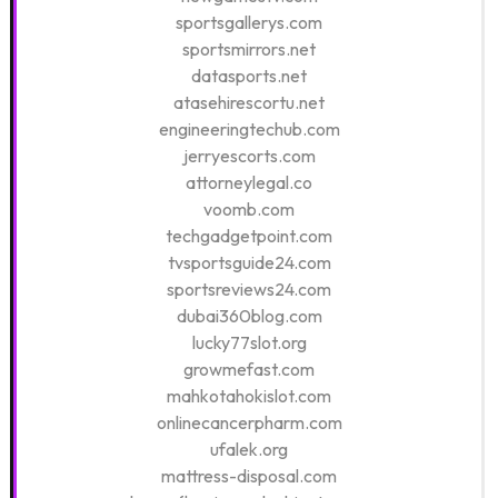
sportsgallerys.com
sportsmirrors.net
datasports.net
atasehirescortu.net
engineeringtechub.com
jerryescorts.com
attorneylegal.co
voomb.com
techgadgetpoint.com
tvsportsguide24.com
sportsreviews24.com
dubai360blog.com
lucky77slot.org
growmefast.com
mahkotahokislot.com
onlinecancerpharm.com
ufalek.org
mattress-disposal.com