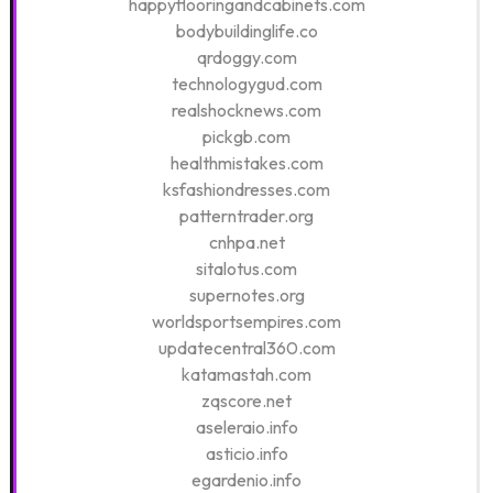
happyflooringandcabinets.com
bodybuildinglife.co
qrdoggy.com
technologygud.com
realshocknews.com
pickgb.com
healthmistakes.com
ksfashiondresses.com
patterntrader.org
cnhpa.net
sitalotus.com
supernotes.org
worldsportsempires.com
updatecentral360.com
katamastah.com
zqscore.net
aseleraio.info
asticio.info
egardenio.info