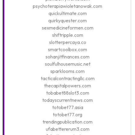
psychoterapiawioletanowak.com
quickultimate.com
quirkyquester.com
sexmedicineformen.com
shiftripple.com
slotterpercaya.co
smartcoolbox.com
sohanjitfinances.com
soulfulhousemusic.net
sparklooms.com
tacticalcontractingllc.com
thecapitalpowers.com
tobabet88slot3.com
todayscurrentnews.com
totobet77.asia
totobet77.org
trendingpublication.com
ufabettererum3.com