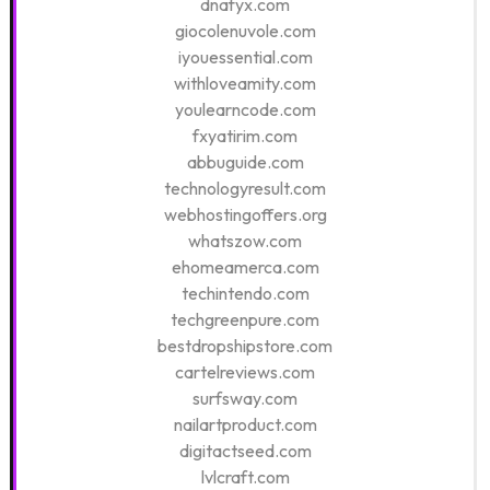
dnafyx.com
giocolenuvole.com
iyouessential.com
withloveamity.com
youlearncode.com
fxyatirim.com
abbuguide.com
technologyresult.com
webhostingoffers.org
whatszow.com
ehomeamerca.com
techintendo.com
techgreenpure.com
bestdropshipstore.com
cartelreviews.com
surfsway.com
nailartproduct.com
digitactseed.com
lvlcraft.com