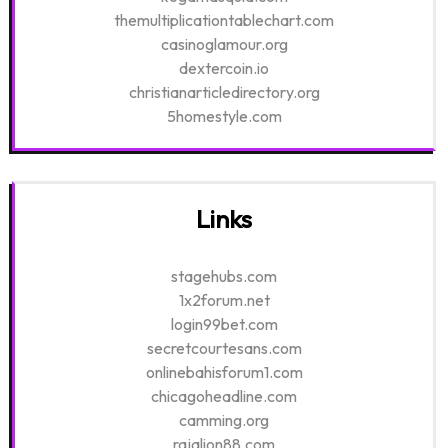
themultiplicationtablechart.com
casinoglamour.org
dextercoin.io
christianarticledirectory.org
5homestyle.com
Links
stagehubs.com
1x2forum.net
login99bet.com
secretcourtesans.com
onlinebahisforum1.com
chicagoheadline.com
camming.org
rajalion88.com