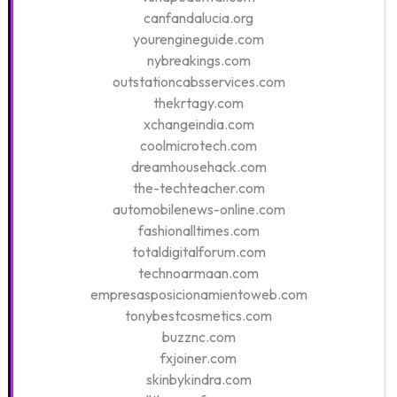
canfandalucia.org
yourengineguide.com
nybreakings.com
outstationcabsservices.com
thekrtagy.com
xchangeindia.com
coolmicrotech.com
dreamhousehack.com
the-techteacher.com
automobilenews-online.com
fashionalltimes.com
totaldigitalforum.com
technoarmaan.com
empresasposicionamientoweb.com
tonybestcosmetics.com
buzznc.com
fxjoiner.com
skinbykindra.com