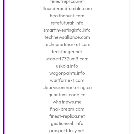
finestreplica.net
flounderandfumble.com
healthohunt.com
retefuturah.info
smartinvestinginfo.info
technewsalliance.com
technonetmarket.com
tedstanger.net
ufabett732um3.com
uskola.info
wagonpaints.info
waitfornext.com
clearvisionmarketing.co
quantum-code.co
whatnews.me
final-dream.com
finest-replica.net
gestioneinh.info
prosportdaily.net