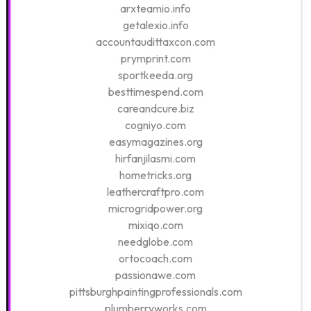
arxteamio.info
getalexio.info
accountaudittaxcon.com
prymprint.com
sportkeeda.org
besttimespend.com
careandcure.biz
cogniyo.com
easymagazines.org
hirfanjilasmi.com
hometricks.org
leathercraftpro.com
microgridpower.org
mixiqo.com
needglobe.com
ortocoach.com
passionawe.com
pittsburghpaintingprofessionals.com
plumberryworks.com