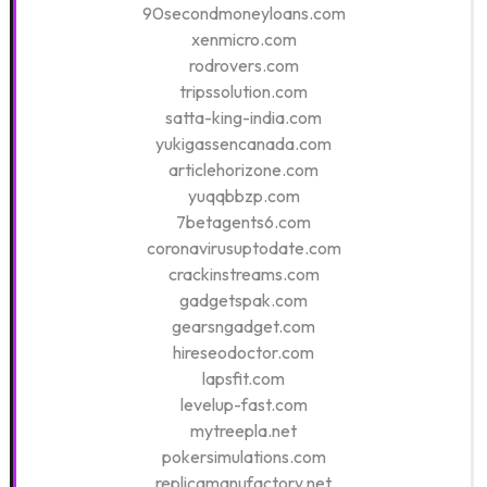
90secondmoneyloans.com
xenmicro.com
rodrovers.com
tripssolution.com
satta-king-india.com
yukigassencanada.com
articlehorizone.com
yuqqbbzp.com
7betagents6.com
coronavirusuptodate.com
crackinstreams.com
gadgetspak.com
gearsngadget.com
hireseodoctor.com
lapsfit.com
levelup-fast.com
mytreepla.net
pokersimulations.com
replicamanufactory.net