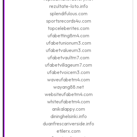
rezultate-loto.info
splendifulous.com
sportsrecords4u.com
topceleberites.com
ufabetting8m4.com
ufabetunionum3.com
ufabetvalueum3.com
ufabetvaultm7.com
ufabetvillageum7.com
ufabetvoicem3.com
waveufabetm4.com
wayang88.net
websiteufabetm4.com
whiteufabetm4.com
anikalappy.com
dininghelsinki.info
duanfrescariverside.info
etilerx.com