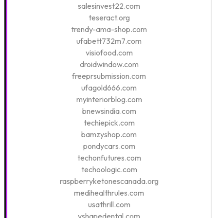
salesinvest22.com
teseract.org
trendy-ama-shop.com
ufabett732m7.com
visiofood.com
droidwindow.com
freeprsubmission.com
ufagold666.com
myinteriorblog.com
bnewsindia.com
techiepick.com
bamzyshop.com
pondycars.com
techonfutures.com
techoologic.com
raspberryketonescanada.org
medihealthrules.com
usathrill.com
vshapedental.com