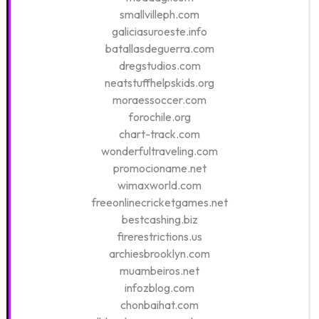
smallvilleph.com
galiciasuroeste.info
batallasdeguerra.com
dregstudios.com
neatstuffhelpskids.org
moraessoccer.com
forochile.org
chart-track.com
wonderfultraveling.com
promocioname.net
wimaxworld.com
freeonlinecricketgames.net
bestcashing.biz
firerestrictions.us
archiesbrooklyn.com
muambeiros.net
infozblog.com
chonbaihat.com