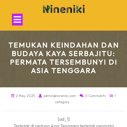
Skip
to
content
Open
Button
TEMUKAN KEINDAHAN DAN
BUDAYA KAYA SERBAJITU:
PERMATA TERSEMBUNYI DI
ASIA TENGGARA
2 May, 2025
admin@nineniki.com
0 Comments
1
category
[ad_1]
Terletak di jantung Asia Tenggara terletak permata