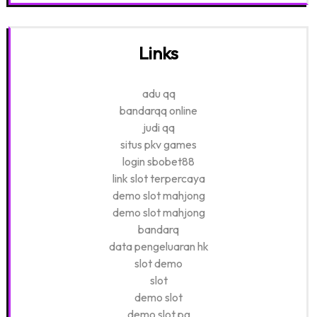
Links
adu qq
bandarqq online
judi qq
situs pkv games
login sbobet88
link slot terpercaya
demo slot mahjong
demo slot mahjong
bandarq
data pengeluaran hk
slot demo
slot
demo slot
demo slot pg