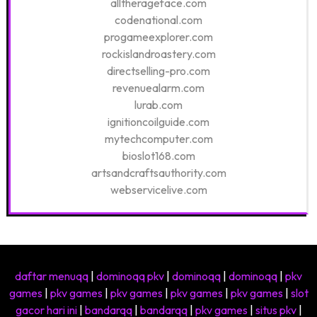
alltherageface.com
codenational.com
progameexplorer.com
rockislandroastery.com
directselling-pro.com
revenuealarm.com
lurab.com
ignitioncoilguide.com
mytechcomputer.com
bioslot168.com
artsandcraftsauthority.com
webservicelive.com
daftar menuqq
|
dominoqq pkv
|
dominoqq
|
dominoqq
|
pkv
games
|
pkv games
|
pkv games
|
pkv games
|
pkv games
|
slot
gacor hari ini
|
bandarqq
|
bandarqq
|
pkv games
|
situs pkv
|