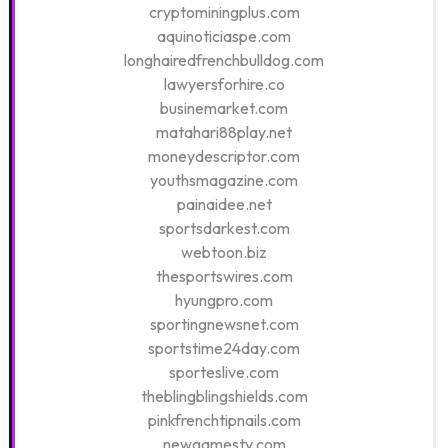
cryptominingplus.com
aquinoticiaspe.com
longhairedfrenchbulldog.com
lawyersforhire.co
businemarket.com
matahari88play.net
moneydescriptor.com
youthsmagazine.com
painaidee.net
sportsdarkest.com
webtoon.biz
thesportswires.com
hyungpro.com
sportingnewsnet.com
sportstime24day.com
sporteslive.com
theblingblingshields.com
pinkfrenchtipnails.com
newgamestv.com