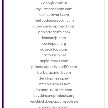
kipooglecouk.us
mykitchennhome.com
aumoulinvert.com
thefoodiepassport.com
superwindowproject.com
papibakigrafo.com
icanhazjs.com
canimpact.org
goviralstudy.com
cartourism.net
apple-cores.com
pulserasdeactividad10.com
barbaracarlotti.com
desktopmining.net
inthebleachers.net
lexapro-rx-store.com
buyskincareproducts.org
frenchbulldogpuppyforsale.net
kogamasquid.com