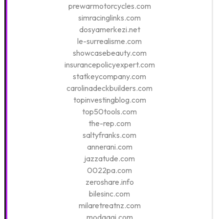
prewarmotorcycles.com
simracinglinks.com
dosyamerkezi.net
le-surrealisme.com
showcasebeauty.com
insurancepolicyexpert.com
statkeycompany.com
carolinadeckbuilders.com
topinvestingblog.com
top50tools.com
the-rep.com
saltyfranks.com
annerani.com
jazzatude.com
0022pa.com
zeroshare.info
bilesinc.com
milaretreatnz.com
modaagi.com