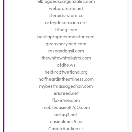
elblogdeoscargonzalez.com
webpromote.net
steroids-store.co
arteydecoracion.net
fithog.com
bestlaptopbestmonitor.com
georginaryland.com
roseandbasil.com
thewhitewhitelights.com
atdhe.ws
heckrodtwetland.org
halfheardinthestillness.com
mybestmassagechair.com
ericreed.net
fluxetine.com
mobilecasino8760.com
betqq3.net
casinoloans5.us
CasinoAuction.us