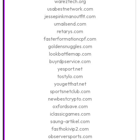
wareztech.org
usabestnetwork.com
jessepinkmanoutfit.com
umailsend.com
retarys.com
fasterformationcpf.com
goldensnuggles.com
lookbattlemap.com
buyrdpservice.com
yesport.net
tostylo.com
yougetthat.net
sportsnetclub.com
newbestcrypto.com
oxfordsave.com
iclassicgames.com
saung-artikel.com
fasthokivip2.com
observersports.com