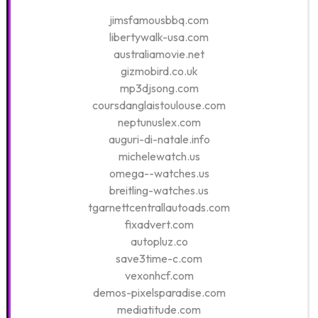
jimsfamousbbq.com
libertywalk-usa.com
australiamovie.net
gizmobird.co.uk
mp3djsong.com
coursdanglaistoulouse.com
neptunuslex.com
auguri-di-natale.info
michelewatch.us
omega--watches.us
breitling-watches.us
tgarnettcentrallautoads.com
fixadvert.com
autopluz.co
save3time-c.com
vexonhcf.com
demos-pixelsparadise.com
mediatitude.com