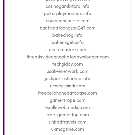
casinogambitpro.info
pokerplaymasters.info
courseoncourse.com
bantinbatdongsan247.com
bahednog.info
bahenxgek.info
pertamaskre.com
threadsvideoandphotodownloader.com
techgiddy.com
usalivenetwork.com
jackpotrushonline.info
ucnewshindi.com
freecellphonedatabase.com
gamersrope.com
exellewebmedia.com
free-gamestop.com
sinbadtravels.com
ukmagzine.com