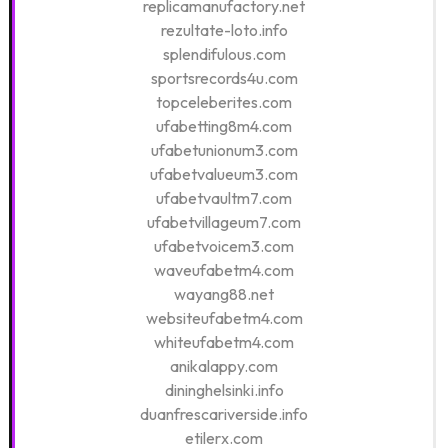
replicamanufactory.net
rezultate-loto.info
splendifulous.com
sportsrecords4u.com
topceleberites.com
ufabetting8m4.com
ufabetunionum3.com
ufabetvalueum3.com
ufabetvaultm7.com
ufabetvillageum7.com
ufabetvoicem3.com
waveufabetm4.com
wayang88.net
websiteufabetm4.com
whiteufabetm4.com
anikalappy.com
dininghelsinki.info
duanfrescariverside.info
etilerx.com