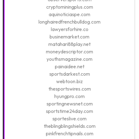
cryptominingplus.com
aquinoticiaspe.com
longhairedfrenchbulldog.com
lawyersforhire.co
businemarket.com
matahari88play.net
moneydescriptor.com
youthsmagazine.com
painaidee.net
sportsdarkest.com
webtoon.biz
thesportswires.com
hyungpro.com
sportingnewsnet.com
sportstime24day.com
sporteslive.com
theblingblingshields.com
pinkfrenchtipnails.com