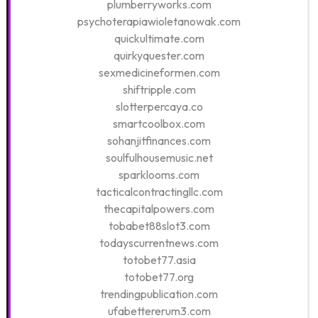
plumberryworks.com
psychoterapiawioletanowak.com
quickultimate.com
quirkyquester.com
sexmedicineformen.com
shiftripple.com
slotterpercaya.co
smartcoolbox.com
sohanjitfinances.com
soulfulhousemusic.net
sparklooms.com
tacticalcontractingllc.com
thecapitalpowers.com
tobabet88slot3.com
todayscurrentnews.com
totobet77.asia
totobet77.org
trendingpublication.com
ufabettererum3.com