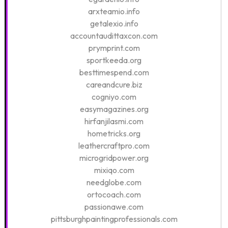
arxteamio.info
getalexio.info
accountaudittaxcon.com
prymprint.com
sportkeeda.org
besttimespend.com
careandcure.biz
cogniyo.com
easymagazines.org
hirfanjilasmi.com
hometricks.org
leathercraftpro.com
microgridpower.org
mixiqo.com
needglobe.com
ortocoach.com
passionawe.com
pittsburghpaintingprofessionals.com