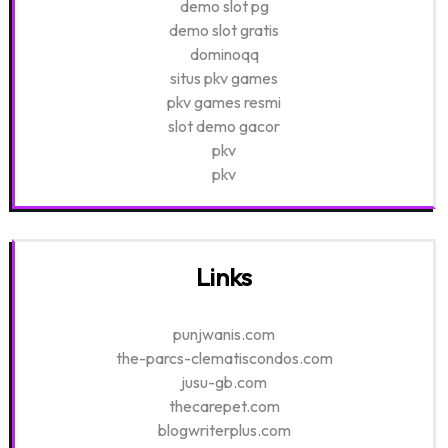
demo slot pg
demo slot gratis
dominoqq
situs pkv games
pkv games resmi
slot demo gacor
pkv
pkv
Links
punjwanis.com
the-parcs-clematiscondos.com
jusu-gb.com
thecarepet.com
blogwriterplus.com