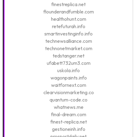
finestreplica.net
flounderandfumble.com
healthohunt.com
retefuturah.info
smartinvestinginfo.info
technewsalliance.com
technonetmarket.com
tedstanger.net
ufabett732um3.com
uskola.info
wagonpaints.info
waitfornext.com
clearvisionmarketing.co
quantum-code.co
whatnews.me
final-dream.com
finest-replica.net
gestioneinh.info
prosportdaily.net