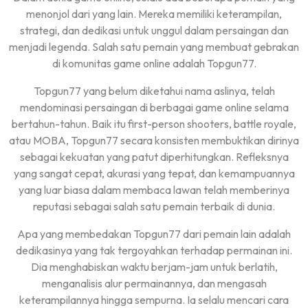
menonjol dari yang lain. Mereka memiliki keterampilan,
strategi, dan dedikasi untuk unggul dalam persaingan dan
menjadi legenda. Salah satu pemain yang membuat gebrakan
di komunitas game online adalah Topgun77.
Topgun77 yang belum diketahui nama aslinya, telah
mendominasi persaingan di berbagai game online selama
bertahun-tahun. Baik itu first-person shooters, battle royale,
atau MOBA, Topgun77 secara konsisten membuktikan dirinya
sebagai kekuatan yang patut diperhitungkan. Refleksnya
yang sangat cepat, akurasi yang tepat, dan kemampuannya
yang luar biasa dalam membaca lawan telah memberinya
reputasi sebagai salah satu pemain terbaik di dunia.
Apa yang membedakan Topgun77 dari pemain lain adalah
dedikasinya yang tak tergoyahkan terhadap permainan ini.
Dia menghabiskan waktu berjam-jam untuk berlatih,
menganalisis alur permainannya, dan mengasah
keterampilannya hingga sempurna. Ia selalu mencari cara