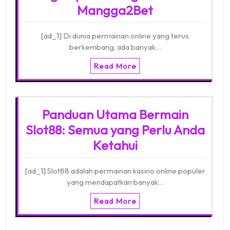
Mangga2Bet
[ad_1] Di dunia permainan online yang terus
berkembang, ada banyak…
Read More
Panduan Utama Bermain
Slot88: Semua yang Perlu Anda
Ketahui
[ad_1] Slot88 adalah permainan kasino online populer
yang mendapatkan banyak…
Read More