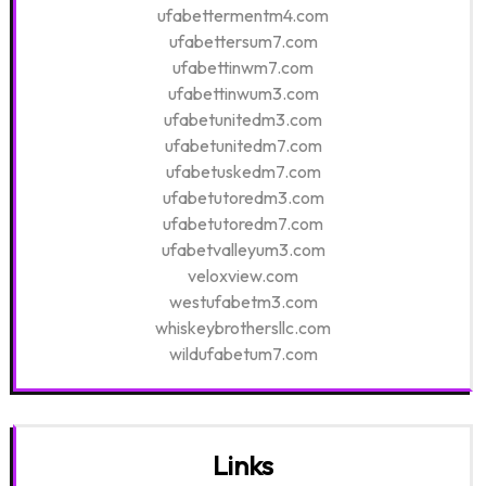
ufabettermentm4.com
ufabettersum7.com
ufabettinwm7.com
ufabettinwum3.com
ufabetunitedm3.com
ufabetunitedm7.com
ufabetuskedm7.com
ufabetutoredm3.com
ufabetutoredm7.com
ufabetvalleyum3.com
veloxview.com
westufabetm3.com
whiskeybrothersllc.com
wildufabetum7.com
Links