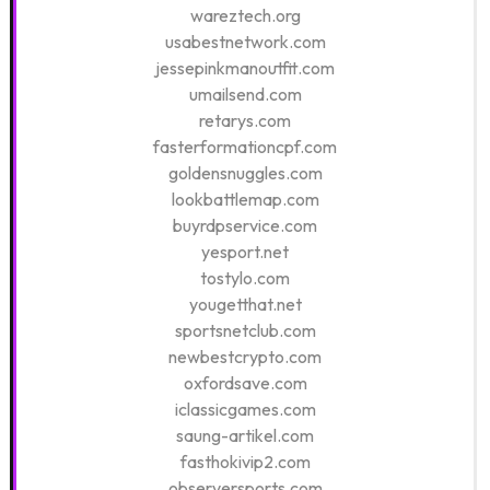
wareztech.org
usabestnetwork.com
jessepinkmanoutfit.com
umailsend.com
retarys.com
fasterformationcpf.com
goldensnuggles.com
lookbattlemap.com
buyrdpservice.com
yesport.net
tostylo.com
yougetthat.net
sportsnetclub.com
newbestcrypto.com
oxfordsave.com
iclassicgames.com
saung-artikel.com
fasthokivip2.com
observersports.com