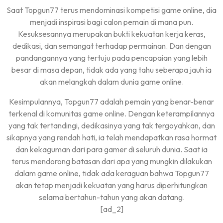
Saat Topgun77 terus mendominasi kompetisi game online, dia
menjadi inspirasi bagi calon pemain di mana pun.
Kesuksesannya merupakan bukti kekuatan kerja keras,
dedikasi, dan semangat terhadap permainan. Dan dengan
pandangannya yang tertuju pada pencapaian yang lebih
besar di masa depan, tidak ada yang tahu seberapa jauh ia
akan melangkah dalam dunia game online.
Kesimpulannya, Topgun77 adalah pemain yang benar-benar
terkenal di komunitas game online. Dengan keterampilannya
yang tak tertandingi, dedikasinya yang tak tergoyahkan, dan
sikapnya yang rendah hati, ia telah mendapatkan rasa hormat
dan kekaguman dari para gamer di seluruh dunia. Saat ia
terus mendorong batasan dari apa yang mungkin dilakukan
dalam game online, tidak ada keraguan bahwa Topgun77
akan tetap menjadi kekuatan yang harus diperhitungkan
selama bertahun-tahun yang akan datang.
[ad_2]