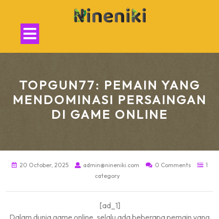
Skip
to
content
Open
Button
TOPGUN77: PEMAIN YANG
MENDOMINASI PERSAINGAN
DI GAME ONLINE
20 October, 2025
admin@nineniki.com
0 Comments
1
category
[ad_1]
Dalam dunia game online, selalu ada beberapa pemain yang