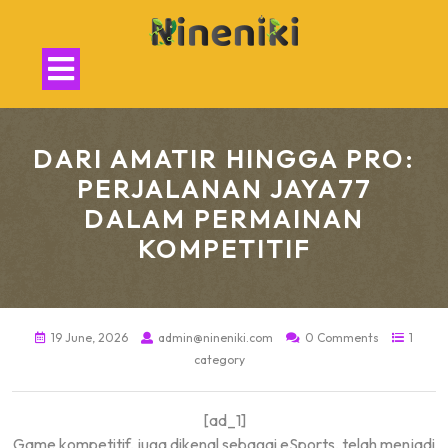
Skip
to
content
Open
Button
DARI AMATIR HINGGA PRO:
PERJALANAN JAYA77
DALAM PERMAINAN
KOMPETITIF
19 June, 2026
admin@nineniki.com
0 Comments
1
category
[ad_1]
Game kompetitif, juga dikenal sebagai eSports, telah menjadi