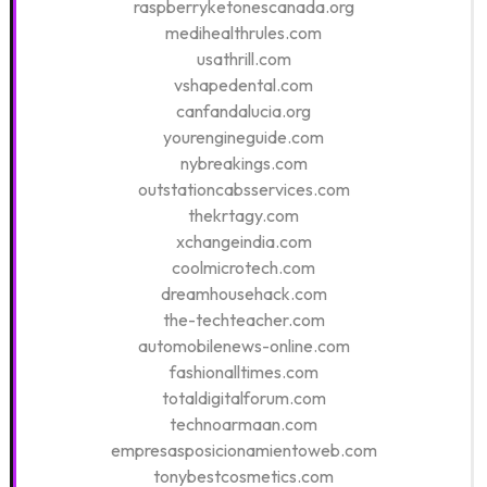
raspberryketonescanada.org
medihealthrules.com
usathrill.com
vshapedental.com
canfandalucia.org
yourengineguide.com
nybreakings.com
outstationcabsservices.com
thekrtagy.com
xchangeindia.com
coolmicrotech.com
dreamhousehack.com
the-techteacher.com
automobilenews-online.com
fashionalltimes.com
totaldigitalforum.com
technoarmaan.com
empresasposicionamientoweb.com
tonybestcosmetics.com