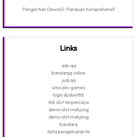
Pengertian Dewi4D: Panduan Komprehensif
Links
adu qq
bandarqq online
judi qq
situs pkv games
login sbobet88
link slot terpercaya
demo slot mahjong
demo slot mahjong
bandarq
data pengeluaran hk