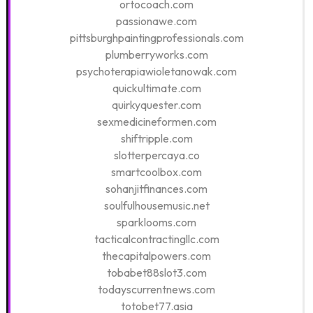
ortocoach.com
passionawe.com
pittsburghpaintingprofessionals.com
plumberryworks.com
psychoterapiawioletanowak.com
quickultimate.com
quirkyquester.com
sexmedicineformen.com
shiftripple.com
slotterpercaya.co
smartcoolbox.com
sohanjitfinances.com
soulfulhousemusic.net
sparklooms.com
tacticalcontractingllc.com
thecapitalpowers.com
tobabet88slot3.com
todayscurrentnews.com
totobet77.asia