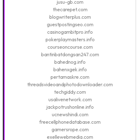
jusu-gb.com
thecarepet.com
blogwriterplus.com
guestpostingseo.com
casinogambitpro.info
pokerplaymasters.info
courseoncourse.com
bantinbatdongsan247.com
bahednog.info
bahenxgek.info
pertamaskre.com
threadsvideoandphotodownloader.com
techgiddy.com
usalivenetwork.com
jackpotrushonline.info
ucnewshindi.com
freecellphonedatabase.com
gamersrope.com
exellewebmedia.com