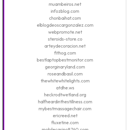
muambeiros.net
infozblog.com
chonbaihat.com
elblogdeoscargonzalez.com
webpromote.net
steroids-store.co
arteydecoracion.net
fithog.com
bestlaptopbestmonitor.com
georginaryland.com
roseandbasil.com
thewhitewhitelights.com
atdhe.ws
heckrodtwetland.org
halfheardinthestillness.com
mybestmassagechair.com
ericreed.net
fluxetine.com
mobilecasino8760.com