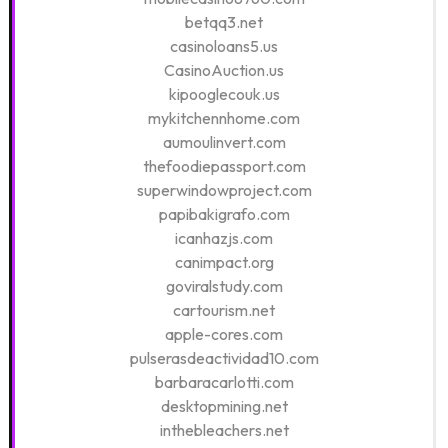
betqq3.net
casinoloans5.us
CasinoAuction.us
kipooglecouk.us
mykitchennhome.com
aumoulinvert.com
thefoodiepassport.com
superwindowproject.com
papibakigrafo.com
icanhazjs.com
canimpact.org
goviralstudy.com
cartourism.net
apple-cores.com
pulserasdeactividad10.com
barbaracarlotti.com
desktopmining.net
inthebleachers.net