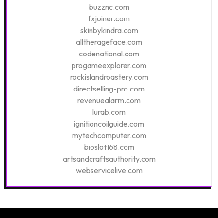
buzznc.com
fxjoiner.com
skinbykindra.com
alltherageface.com
codenational.com
progameexplorer.com
rockislandroastery.com
directselling-pro.com
revenuealarm.com
lurab.com
ignitioncoilguide.com
mytechcomputer.com
bioslot168.com
artsandcraftsauthority.com
webservicelive.com