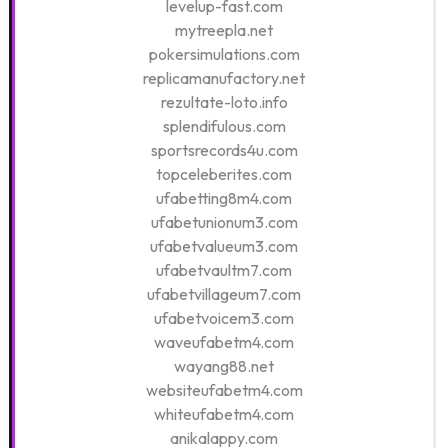
levelup-fast.com
mytreepla.net
pokersimulations.com
replicamanufactory.net
rezultate-loto.info
splendifulous.com
sportsrecords4u.com
topceleberites.com
ufabetting8m4.com
ufabetunionum3.com
ufabetvalueum3.com
ufabetvaultm7.com
ufabetvillageum7.com
ufabetvoicem3.com
waveufabetm4.com
wayang88.net
websiteufabetm4.com
whiteufabetm4.com
anikalappy.com