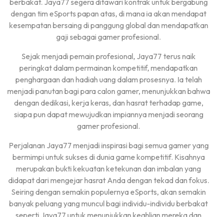
berbakat. Jaya77 segera ditawari kontrak untuk bergabung
dengan tim eSports papan atas, di mana ia akan mendapat
kesempatan bersaing di panggung global dan mendapatkan
gaji sebagai gamer profesional.
Sejak menjadi pemain profesional, Jaya77 terus naik
peringkat dalam permainan kompetitif, mendapatkan
penghargaan dan hadiah uang dalam prosesnya. Ia telah
menjadi panutan bagi para calon gamer, menunjukkan bahwa
dengan dedikasi, kerja keras, dan hasrat terhadap game,
siapa pun dapat mewujudkan impiannya menjadi seorang
gamer profesional.
Perjalanan Jaya77 menjadi inspirasi bagi semua gamer yang
bermimpi untuk sukses di dunia game kompetitif. Kisahnya
merupakan bukti kekuatan ketekunan dan imbalan yang
didapat dari mengejar hasrat Anda dengan tekad dan fokus.
Seiring dengan semakin populernya eSports, akan semakin
banyak peluang yang muncul bagi individu-individu berbakat
seperti Jaya77 untuk menunjukkan keahlian mereka dan