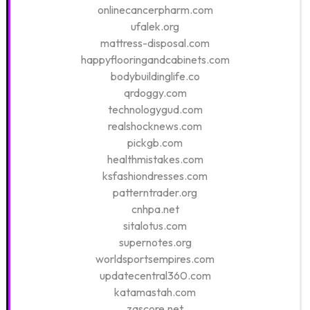
onlinecancerpharm.com
ufalek.org
mattress-disposal.com
happyflooringandcabinets.com
bodybuildinglife.co
qrdoggy.com
technologygud.com
realshocknews.com
pickgb.com
healthmistakes.com
ksfashiondresses.com
patterntrader.org
cnhpa.net
sitalotus.com
supernotes.org
worldsportsempires.com
updatecentral360.com
katamastah.com
zqscore.net