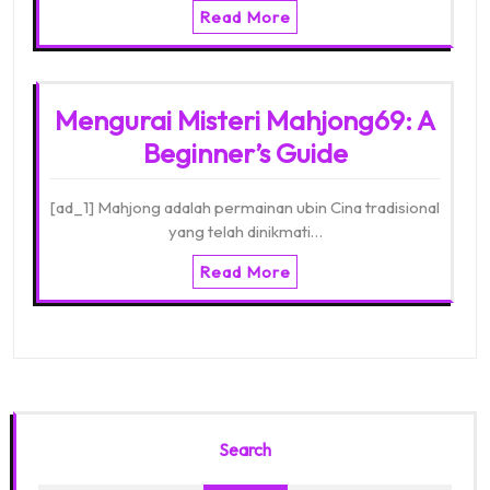
Read More
Mengurai Misteri Mahjong69: A
Beginner’s Guide
[ad_1] Mahjong adalah permainan ubin Cina tradisional
yang telah dinikmati…
Read More
Search