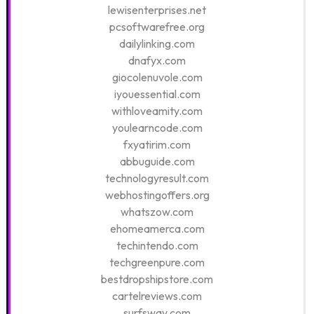
lewisenterprises.net
pcsoftwarefree.org
dailylinking.com
dnafyx.com
giocolenuvole.com
iyouessential.com
withloveamity.com
youlearncode.com
fxyatirim.com
abbuguide.com
technologyresult.com
webhostingoffers.org
whatszow.com
ehomeamerca.com
techintendo.com
techgreenpure.com
bestdropshipstore.com
cartelreviews.com
surfsway.com