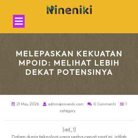
Skip
to
content
Open
Button
MELEPASKAN KEKUATAN
MPOID: MELIHAT LEBIH
DEKAT POTENSINYA
21 May, 2026
admin@nineniki.com
0 Comments
1
category
[ad_1]
Dalam dunia teknologi yang serba cepat saat ini, istilah