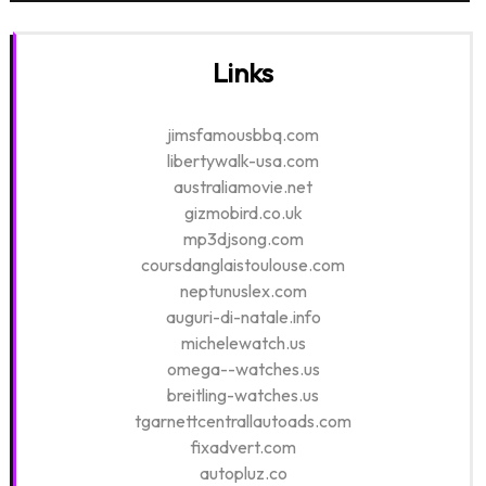
Links
jimsfamousbbq.com
libertywalk-usa.com
australiamovie.net
gizmobird.co.uk
mp3djsong.com
coursdanglaistoulouse.com
neptunuslex.com
auguri-di-natale.info
michelewatch.us
omega--watches.us
breitling-watches.us
tgarnettcentrallautoads.com
fixadvert.com
autopluz.co