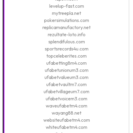
levelup-fast.com
mytreepla.net
pokersimulations.com
replicamanufactory.net
rezultate-loto.info
splendifulous.com
sportsrecords4u.com
topceleberites.com
ufabetting8m4.com
ufabetunionum3.com
ufabetvalueum3.com
ufabetvaultm7.com
ufabetvillageum7.com
ufabetvoicem3.com
waveufabetm4.com
wayang88.net
websiteufabetm4.com
whiteufabetm4.com