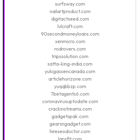
surfsway.com
nailartproduct.com
digitactseed.com
lvlcraft.com
90secondmoneyloans.com
xenmicro.com
rodrovers.com
tripssolution.com
satta-king-india.com
yukigassencanada.com
articlehorizone.com
yuqqbbzp.com
7betagents6.com
coronavirusuptodate.com
crackinstreams.com
gadgetspak.com
gearsngadget.com
hireseodoctor.com
lapsfit.com