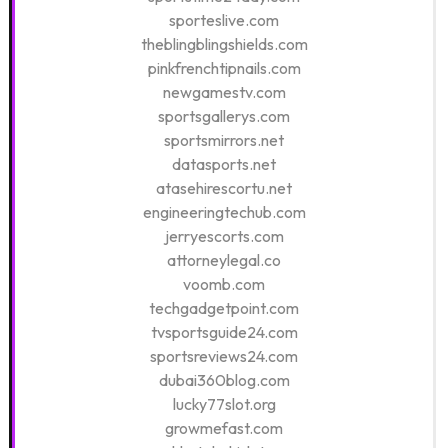
sporteslive.com
theblingblingshields.com
pinkfrenchtipnails.com
newgamestv.com
sportsgallerys.com
sportsmirrors.net
datasports.net
atasehirescortu.net
engineeringtechub.com
jerryescorts.com
attorneylegal.co
voomb.com
techgadgetpoint.com
tvsportsguide24.com
sportsreviews24.com
dubai360blog.com
lucky77slot.org
growmefast.com