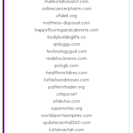
mahkotahokislot.com
onlinecancerpharm.com
ufalek.org
mattress-disposal.com
happyflooringandcabinets.com
bodybuildinglife.co
qrdoggy.com
technologygud.com
realshocknews.com
pickgb.com
healthmistakes.com
ksfashiondresses.com
patterntrader.org
cnhpa.net
sitalotus.com
supernotes.org
worldsportsempires.com
updatecentral360.com
katamastah.com