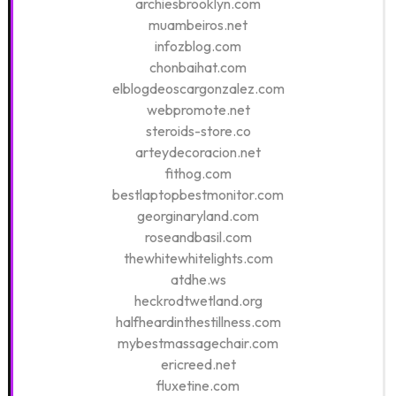
archiesbrooklyn.com
muambeiros.net
infozblog.com
chonbaihat.com
elblogdeoscargonzalez.com
webpromote.net
steroids-store.co
arteydecoracion.net
fithog.com
bestlaptopbestmonitor.com
georginaryland.com
roseandbasil.com
thewhitewhitelights.com
atdhe.ws
heckrodtwetland.org
halfheardinthestillness.com
mybestmassagechair.com
ericreed.net
fluxetine.com