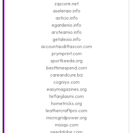
zqscore.net
aseleraio.info
asticio.info
egardenio.info
arxteamio.info
getalexio.info
accountaudittaxcon.com
prymprint.com
sportkeeda.org
besttimespend.com
careandcure.biz
cogniyo.com
easymagazines.org
hirfanjilasmi.com
hometricks.org
leathercraftpro.com
microgridpower.org
mixiqo.com
needglobe.com