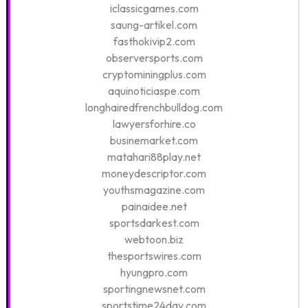
iclassicgames.com
saung-artikel.com
fasthokivip2.com
observersports.com
cryptominingplus.com
aquinoticiaspe.com
longhairedfrenchbulldog.com
lawyersforhire.co
businemarket.com
matahari88play.net
moneydescriptor.com
youthsmagazine.com
painaidee.net
sportsdarkest.com
webtoon.biz
thesportswires.com
hyungpro.com
sportingnewsnet.com
sportstime24day.com