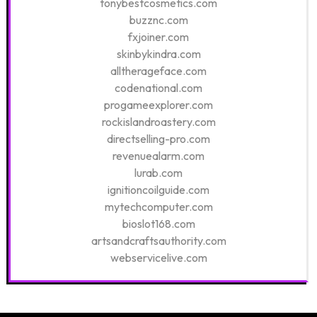
tonybestcosmetics.com
buzznc.com
fxjoiner.com
skinbykindra.com
alltherageface.com
codenational.com
progameexplorer.com
rockislandroastery.com
directselling-pro.com
revenuealarm.com
lurab.com
ignitioncoilguide.com
mytechcomputer.com
bioslot168.com
artsandcraftsauthority.com
webservicelive.com