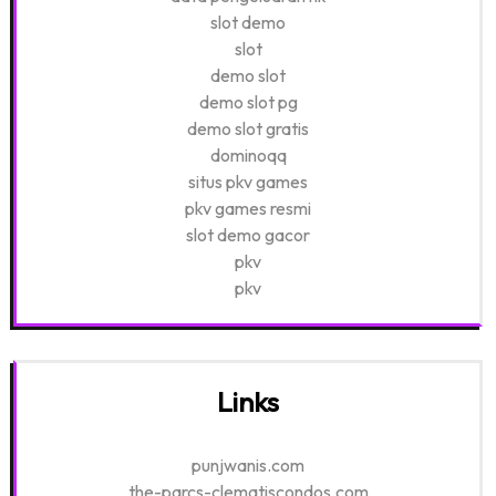
slot demo
slot
demo slot
demo slot pg
demo slot gratis
dominoqq
situs pkv games
pkv games resmi
slot demo gacor
pkv
pkv
Links
punjwanis.com
the-parcs-clematiscondos.com