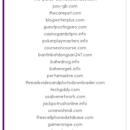
jusu-gb.com
thecarepet.com
blogwriterplus.com
guestpostingseo.com
casinogambitpro.info
pokerplaymasters.info
courseoncourse.com
bantinbatdongsan247.com
bahednog.info
bahenxgek.info
pertamaskre.com
threadsvideoandphotodownloader.com
techgiddy.com
usalivenetwork.com
jackpotrushonline.info
ucnewshindi.com
freecellphonedatabase.com
gamersrope.com