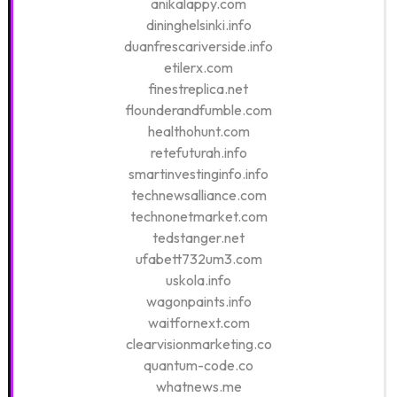
anikalappy.com
dininghelsinki.info
duanfrescariverside.info
etilerx.com
finestreplica.net
flounderandfumble.com
healthohunt.com
retefuturah.info
smartinvestinginfo.info
technewsalliance.com
technonetmarket.com
tedstanger.net
ufabett732um3.com
uskola.info
wagonpaints.info
waitfornext.com
clearvisionmarketing.co
quantum-code.co
whatnews.me