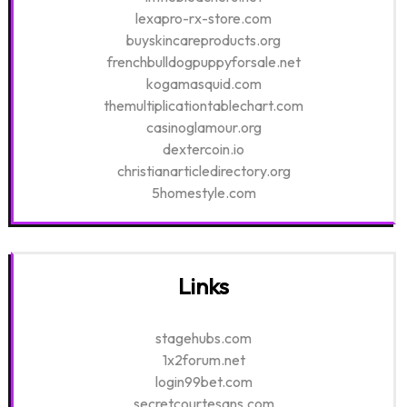
lexapro-rx-store.com
buyskincareproducts.org
frenchbulldogpuppyforsale.net
kogamasquid.com
themultiplicationtablechart.com
casinoglamour.org
dextercoin.io
christianarticledirectory.org
5homestyle.com
Links
stagehubs.com
1x2forum.net
login99bet.com
secretcourtesans.com