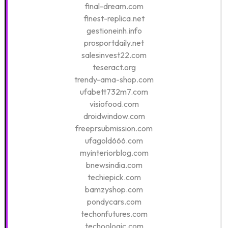
final-dream.com
finest-replica.net
gestioneinh.info
prosportdaily.net
salesinvest22.com
teseract.org
trendy-ama-shop.com
ufabett732m7.com
visiofood.com
droidwindow.com
freeprsubmission.com
ufagold666.com
myinteriorblog.com
bnewsindia.com
techiepick.com
bamzyshop.com
pondycars.com
techonfutures.com
techoologic.com