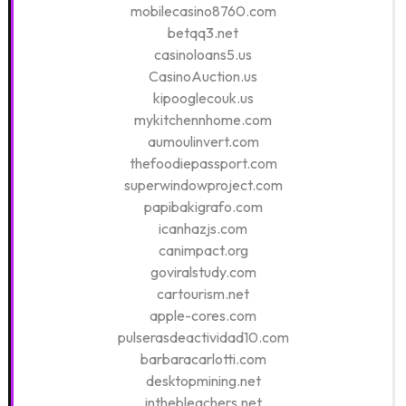
mobilecasino8760.com
betqq3.net
casinoloans5.us
CasinoAuction.us
kipooglecouk.us
mykitchennhome.com
aumoulinvert.com
thefoodiepassport.com
superwindowproject.com
papibakigrafo.com
icanhazjs.com
canimpact.org
goviralstudy.com
cartourism.net
apple-cores.com
pulserasdeactividad10.com
barbaracarlotti.com
desktopmining.net
inthebleachers.net