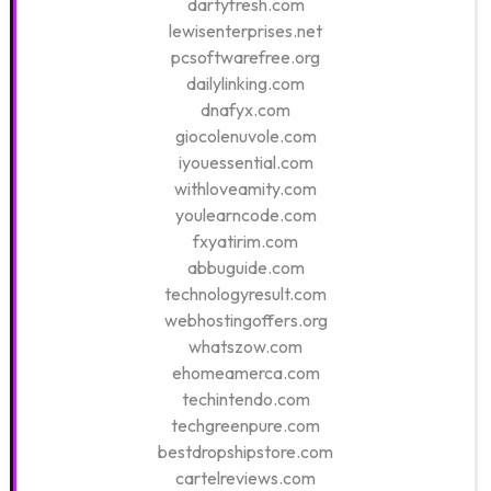
dartyfresh.com
lewisenterprises.net
pcsoftwarefree.org
dailylinking.com
dnafyx.com
giocolenuvole.com
iyouessential.com
withloveamity.com
youlearncode.com
fxyatirim.com
abbuguide.com
technologyresult.com
webhostingoffers.org
whatszow.com
ehomeamerca.com
techintendo.com
techgreenpure.com
bestdropshipstore.com
cartelreviews.com