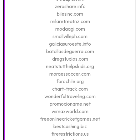
zeroshare.info
bilesinc.com
milaretreatnz.com
modaagi.com
smallvilleph.com
galiciasuroeste.info
batallasdeguerra.com
dregstudios.com
neatstuffhelpskids.org
moraessoccer.com
forochile.org
chart-track.com
wonderfultraveling.com
promocioname.net
wimaxworld.com
freeonlinecricketgames.net
bestcashing.biz
firerestrictions.us