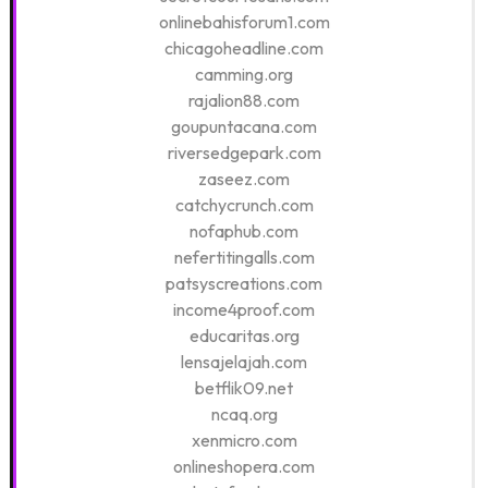
onlinebahisforum1.com
chicagoheadline.com
camming.org
rajalion88.com
goupuntacana.com
riversedgepark.com
zaseez.com
catchycrunch.com
nofaphub.com
nefertitingalls.com
patsyscreations.com
income4proof.com
educaritas.org
lensajelajah.com
betflik09.net
ncaq.org
xenmicro.com
onlineshopera.com