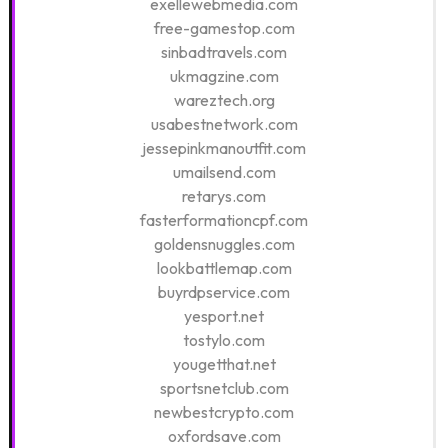
exellewebmedia.com
free-gamestop.com
sinbadtravels.com
ukmagzine.com
wareztech.org
usabestnetwork.com
jessepinkmanoutfit.com
umailsend.com
retarys.com
fasterformationcpf.com
goldensnuggles.com
lookbattlemap.com
buyrdpservice.com
yesport.net
tostylo.com
yougetthat.net
sportsnetclub.com
newbestcrypto.com
oxfordsave.com