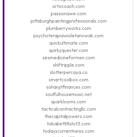
ortocoach.com
passionawe.com
pittsburghpaintingprofessionals.com
plumberryworks.com
psychoterapiawioletanowak.com
quickultimate.com
quirkyquester.com
sexmedicineformen.com
shiftripple.com
slotterpercaya.co
smartcoolbox.com
sohanjitfinances.com
soulfulhousemusic.net
sparklooms.com
tacticalcontractingllc.com
thecapitalpowers.com
tobabet88slot3.com
todayscurrentnews.com