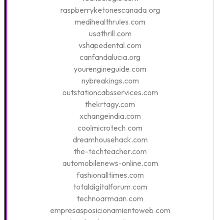
raspberryketonescanada.org
medihealthrules.com
usathrill.com
vshapedental.com
canfandalucia.org
yourengineguide.com
nybreakings.com
outstationcabsservices.com
thekrtagy.com
xchangeindia.com
coolmicrotech.com
dreamhousehack.com
the-techteacher.com
automobilenews-online.com
fashionalltimes.com
totaldigitalforum.com
technoarmaan.com
empresasposicionamientoweb.com