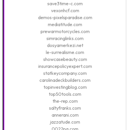
save3time-c.com
vexonhcf.com
demos-pixelsparadise.com
mediatitude.com
prewarmotorcycles.com
simracinglinks.com
dosyamerkezi.net
le-surrealisme.com
showcasebeauty.com
insurancepolicyexpert.com
statkeycompany.com
carolinadeckbuilders.com
topinvestingblog.com
top50tools.com
the-rep.com
saltyfranks.com
annerani.com
jazzatude.com
0022pa.com