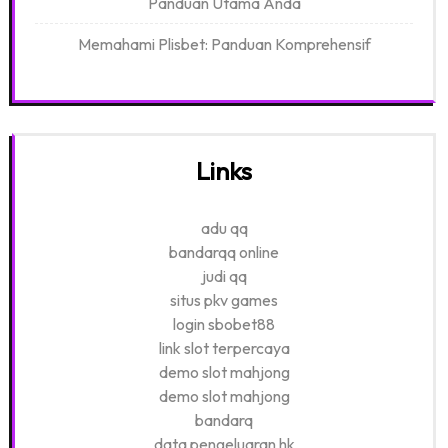
Panduan Utama Anda
Memahami Plisbet: Panduan Komprehensif
Links
adu qq
bandarqq online
judi qq
situs pkv games
login sbobet88
link slot terpercaya
demo slot mahjong
demo slot mahjong
bandarq
data pengeluaran hk