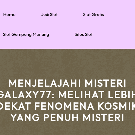
Home
Judi Slot
Slot Gratis
Slot Gampang Menang
Situs Slot
MENJELAJAHI MISTERI
GALAXY77: MELIHAT LEBI
DEKAT FENOMENA KOSMI
YANG PENUH MISTERI