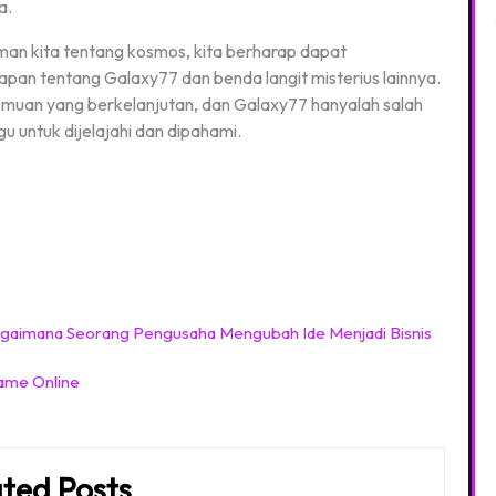
a.
an kita tentang kosmos, kita berharap dapat
an tentang Galaxy77 dan benda langit misterius lainnya.
emuan yang berkelanjutan, dan Galaxy77 hanyalah salah
 untuk dijelajahi dan dipahami.
agaimana Seorang Pengusaha Mengubah Ide Menjadi Bisnis
Game Online
ated Posts