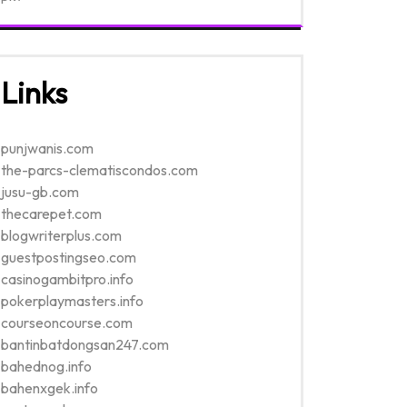
Links
punjwanis.com
the-parcs-clematiscondos.com
jusu-gb.com
thecarepet.com
blogwriterplus.com
guestpostingseo.com
casinogambitpro.info
pokerplaymasters.info
courseoncourse.com
bantinbatdongsan247.com
bahednog.info
bahenxgek.info