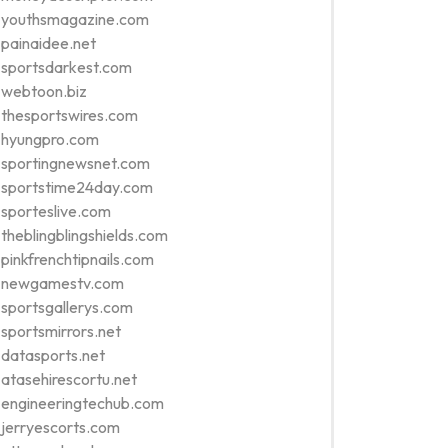
youthsmagazine.com
painaidee.net
sportsdarkest.com
webtoon.biz
thesportswires.com
hyungpro.com
sportingnewsnet.com
sportstime24day.com
sporteslive.com
theblingblingshields.com
pinkfrenchtipnails.com
newgamestv.com
sportsgallerys.com
sportsmirrors.net
datasports.net
atasehirescortu.net
engineeringtechub.com
jerryescorts.com