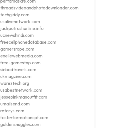
pertamaskre.com
threadsvideoandphotodownloader.com
techgiddy.com
usalivenetwork.com
jackpotrushonline.info
ucnewshindi.com
freecellphonedatabase.com
gamersrope.com
exellewebmedia.com
free-gamestop.com
sinbadtravels.com
ukmagzine.com
wareztech.org
usabestnetwork.com
jessepinkmanoutfit.com
umailsend.com
retarys.com
fasterformationcpf.com
goldensnuggles.com