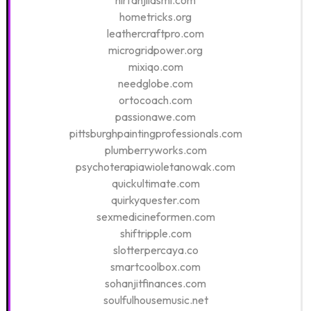
hometricks.org
leathercraftpro.com
microgridpower.org
mixiqo.com
needglobe.com
ortocoach.com
passionawe.com
pittsburghpaintingprofessionals.com
plumberryworks.com
psychoterapiawioletanowak.com
quickultimate.com
quirkyquester.com
sexmedicineformen.com
shiftripple.com
slotterpercaya.co
smartcoolbox.com
sohanjitfinances.com
soulfulhousemusic.net