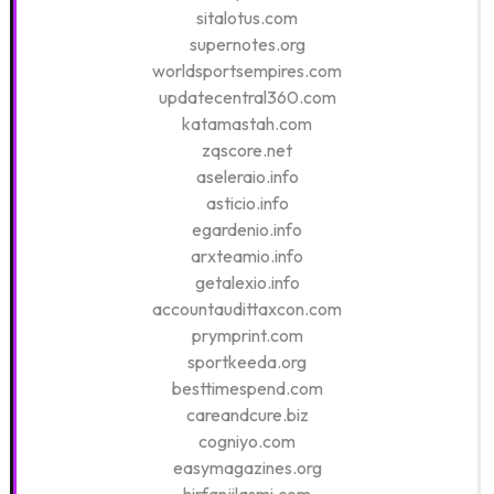
sitalotus.com
supernotes.org
worldsportsempires.com
updatecentral360.com
katamastah.com
zqscore.net
aseleraio.info
asticio.info
egardenio.info
arxteamio.info
getalexio.info
accountaudittaxcon.com
prymprint.com
sportkeeda.org
besttimespend.com
careandcure.biz
cogniyo.com
easymagazines.org
hirfanjilasmi.com