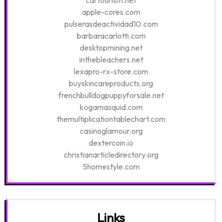
apple-cores.com
pulserasdeactividad10.com
barbaracarlotti.com
desktopmining.net
inthebleachers.net
lexapro-rx-store.com
buyskincareproducts.org
frenchbulldogpuppyforsale.net
kogamasquid.com
themultiplicationtablechart.com
casinoglamour.org
dextercoin.io
christianarticledirectory.org
5homestyle.com
Links