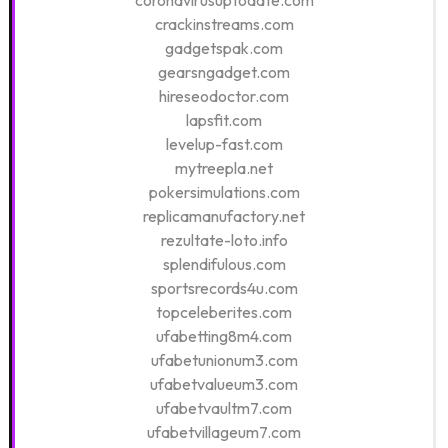
crackinstreams.com
gadgetspak.com
gearsngadget.com
hireseodoctor.com
lapsfit.com
levelup-fast.com
mytreepla.net
pokersimulations.com
replicamanufactory.net
rezultate-loto.info
splendifulous.com
sportsrecords4u.com
topceleberites.com
ufabetting8m4.com
ufabetunionum3.com
ufabetvalueum3.com
ufabetvaultm7.com
ufabetvillageum7.com