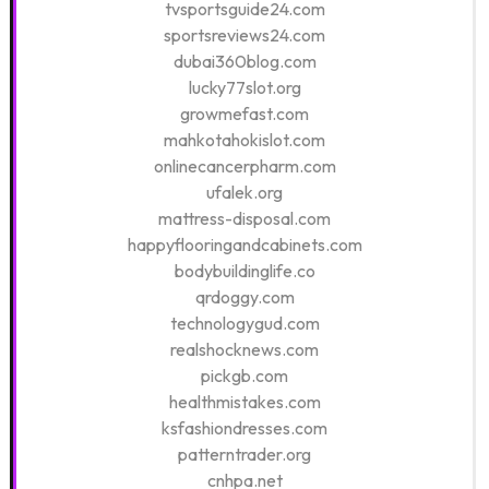
tvsportsguide24.com
sportsreviews24.com
dubai360blog.com
lucky77slot.org
growmefast.com
mahkotahokislot.com
onlinecancerpharm.com
ufalek.org
mattress-disposal.com
happyflooringandcabinets.com
bodybuildinglife.co
qrdoggy.com
technologygud.com
realshocknews.com
pickgb.com
healthmistakes.com
ksfashiondresses.com
patterntrader.org
cnhpa.net