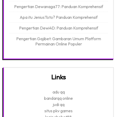
Pengertian Dewanaga77: Panduan Komprehensif
Apa itu JeniusToto? Panduan Komprehensif
Pengertian Dewi4D: Panduan Komprehensif
Pengertian Gajibet: Gambaran Umum Platform
Permainan Online Populer
Links
adu qq
bandarqq online
judi qq
situs pkv games
login sbobet88