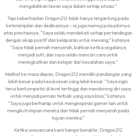
mengalahkan lawan saya dalam setiap situasi.”
Tapi keberhasilan Dragon212 tidak hanya tergantung pada
keterampilan dan dedikasinya – ia juga memuji pola pikirnya
atas prestasinya. “Saya selalu mendekati setiap pertandingan
dengan sikap positif dan kelaparan untuk menang,” katanya.
“Saya tidak pernah menyerah, bahkan ketika segalanya
menjadi sulit, dan saya selalu mencari cara untuk
meningkatkan dan belajar dari kesalahan saya.”
Melihat ke masa depan, Dragon212 memiliki pandangan yang
lebih besar pada kesuksesan yang lebih besar. “Saya ingin
terus berkompetisi di level tertinggi dan mendorong diri saya
untuk menjadi pemain terbaik yang saya bisa,” katanya.
“Saya juga berharap untuk menginspirasi gamer lain untuk
mengikuti impian mereka dan tidak pernah menyerah pada
tujuan mereka.”
Ketika wawancara kami hampir berakhir, Dragon212