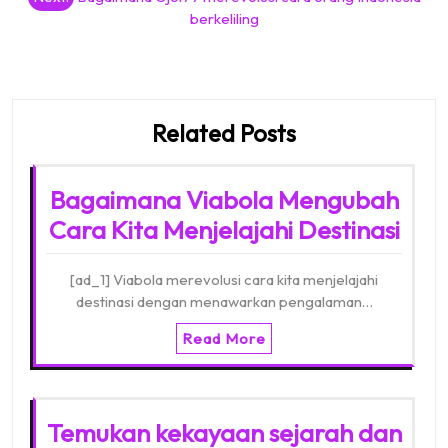
berkeliling
Related Posts
Bagaimana Viabola Mengubah
Cara Kita Menjelajahi Destinasi
[ad_1] Viabola merevolusi cara kita menjelajahi
destinasi dengan menawarkan pengalaman…
Read More
Temukan kekayaan sejarah dan