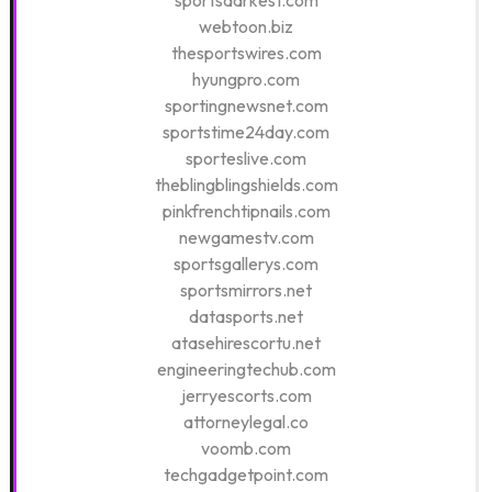
webtoon.biz
thesportswires.com
hyungpro.com
sportingnewsnet.com
sportstime24day.com
sporteslive.com
theblingblingshields.com
pinkfrenchtipnails.com
newgamestv.com
sportsgallerys.com
sportsmirrors.net
datasports.net
atasehirescortu.net
engineeringtechub.com
jerryescorts.com
attorneylegal.co
voomb.com
techgadgetpoint.com